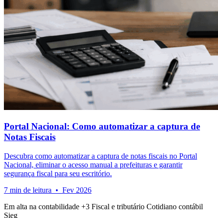
Portal Nacional: Como automatizar a captura de
Notas Fiscais
Descubra como automatizar a captura de notas fiscais no Portal
Nacional, eliminar o acesso manual a prefeituras e garantir
segurança fiscal para seu escritório.
7 min de leitura • Fev 2026
Em alta na contabilidade
+3
Fiscal e tributário
Cotidiano contábil
Sieg