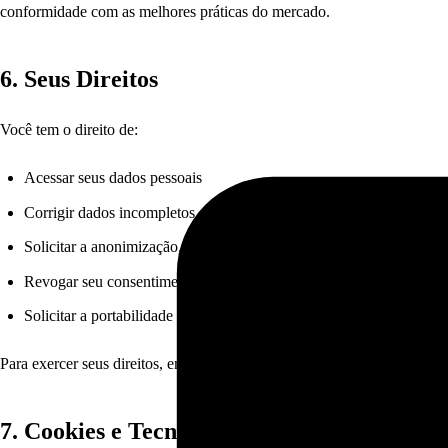
conformidade com as melhores práticas do mercado.
6. Seus Direitos
Você tem o direito de:
Acessar seus dados pessoais
Corrigir dados incompletos, inexatos ou desatualizados
Solicitar a anonimização, bloqueio ou eliminação de dados desnece
Revogar seu consentimento a qualquer momento
Solicitar a portabilidade dos dados a outro fornecedor de serviço o
Para exercer seus direitos, entre em contato conosco através do e-mail: [
7. Cookies e Tecnologias de Rastreamento