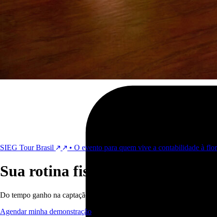
SIEG Tour Brasil
•
O evento para quem vive a contabilidade à flor 
Sua rotina fiscal, finalmente co
Do tempo ganho na captação automática de notas aos relatórios intelige
Agendar minha demonstração