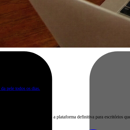
da pele todos os dias.
mpleta
ntes que geram lucro, somos a plataforma definitiva para escritórios q