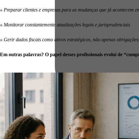
» Preparar clientes e empresas para as mudanças que já acontecem 
» Monitorar constantemente atualizações legais e jurisprudenciais
» Gerir dados fiscais como ativos estratégicos, não apenas obrigações
Em outras palavras? O papel desses profissionais evolui de “cumpri