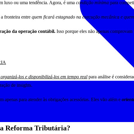
r um luxo ou uma tendência. Agora, é uma
condição mínima
para compet
a fronteira entre
quem ficará estagnado na execução mecânica e quem 
ração da operação contábil.
Isso porque eles não apenas comprovam t
RIA
rganizá-los e disponibilizá-los em tempo real
para análise é considera
ração de insights.
vem apenas para atender às obrigações acessórias. Eles vão além e
orient
da Reforma Tributária?