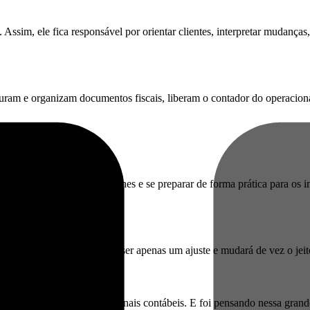
 Assim, ele fica responsável por orientar clientes, interpretar mudanças,
turam e organizam documentos fiscais, liberam o contador do operaciona
o Freitas, entender os detalhes e se preparar de forma prática para os 
io por outros — deixará de ser apenas um ajuste e mudará de vez o jeit
ão de empresários e profissionais contábeis. E foi pensando nessa gr