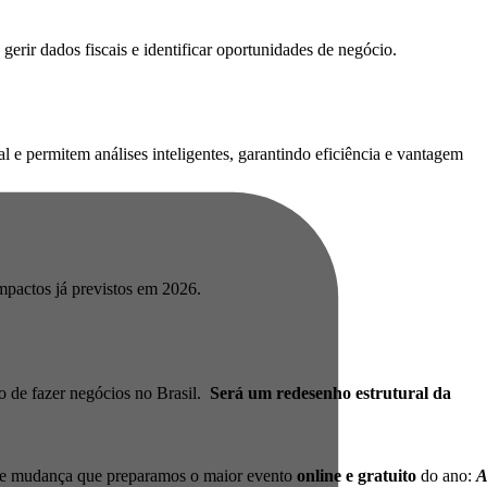
 gerir dados fiscais e identificar oportunidades de negócio.
l e permitem análises inteligentes, garantindo eficiência e vantagem
impactos já previstos em 2026.
o de fazer negócios no Brasil.
Será um redesenho estrutural da
ande mudança que preparamos o maior evento
online e gratuito
do ano:
A