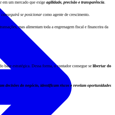
ir em um mercado que exige
agilidade, precisão e transparência
.
conseguirá se posicionar
como agente de crescimento.
ransações, mas alimentam toda a engrenagem fiscal e financeira da
do base estratégica. Dessa forma, o contador consegue se
libertar do
am decisões do negócio, identificam riscos e revelam oportunidades