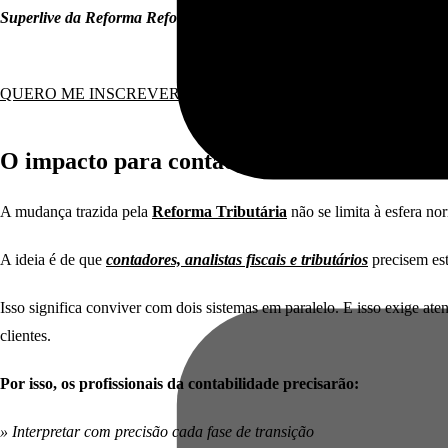
Superlive da Reforma Reforma Tributária.
QUERO ME INSCREVER GRÁTIS NA SUPERLIVE
O impacto para contadores da Reforma Tri
A mudança trazida pela
Reforma Tributária
não se limita à esfera nor
A ideia é de que
contadores, analistas fiscais e tributários
precisem est
Isso significa conviver com dois sistemas em paralelo. E isso exige at
clientes.
Por isso, os profissionais da contabilidade precisarão:
» Interpretar com precisão cada fase de transição