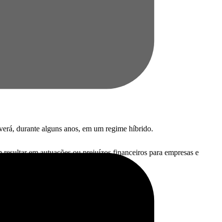
viverá, durante alguns anos, em um regime híbrido.
m resultar em autuações ou prejuízos financeiros para empresas e