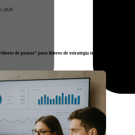
em 2026
dores de prazos” para líderes de estratégia tributária.