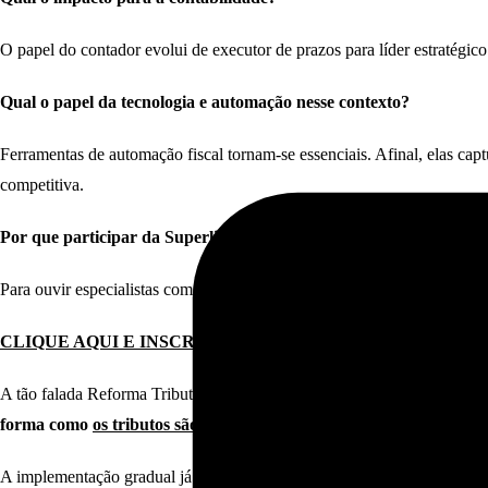
O papel do contador evolui de executor de prazos para líder estratégico.
Qual o papel da tecnologia e automação nesse contexto?
Ferramentas de automação fiscal tornam-se essenciais. Afinal, elas cap
competitiva.
Por que participar da Superlive da Reforma Tributária?
Para ouvir especialistas como Fellipe Guerra, Duquesa de Tax e Cristian
CLIQUE AQUI E INSCREVA-SE GRÁTIS
A tão falada Reforma Tributária — vista com entusiasmo por uns e rece
forma como
os tributos são cobrados e geridos no Brasil
.
A implementação gradual já em 2026 acelera a necessidade de adaptaç