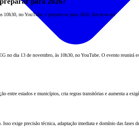
 preparar para 2026?
às 10h30, no YouTube, e prepare-se para 2026. Inscreva-se!
IEG no dia 13 de novembro, às 10h30, no YouTube. O evento reunirá esp
ão entre estados e municípios, cria regras transitórias e aumenta a exi
 Isso exige precisão técnica, adaptação imediata e domínio das fases de 