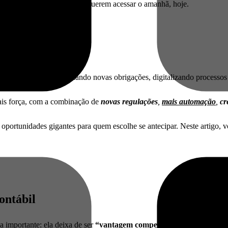
idade aos profissionais que querem acessar o amanhã, hoje.
é a contábil!
 responsabilidades, ganhando novas obrigações, digitalizando processo
is força, com a combinação de
novas regulações
,
mais automação
,
cr
oportunidades gigantes para quem escolhe se antecipar. Neste artigo, v
contábil
 importante: ela deixa de ser
“vantagem competitiva”
e se torna pré-r