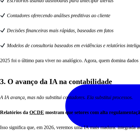
Escritórios usando dashboards para antecipar alertas
Contadores oferecendo análises preditivas ao cliente
Decisões financeiras mais rápidas, baseadas em fatos
Modelos de consultoria baseados em evidências e relatórios intelig
2025 foi o último para viver no analógico. Agora, quem domina dados pa
3.
O avanço da IA na contabilidade
A IA avança, mas não substitui contadores. Ela substitui processos.
Relatórios da
OCDE
mostram que setores com alta regulamenta
Isso significa que, em 2026, veremos uma IA mais madura: integrada ao