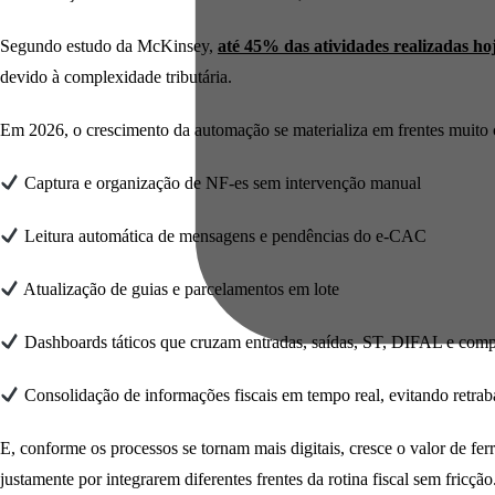
Segundo estudo da McKinsey,
até 45% das atividades realizadas ho
devido à complexidade tributária.
Em 2026, o crescimento da automação se materializa em frentes muito c
Captura e organização de NF-es sem intervenção manual
Leitura automática de mensagens e pendências do e-CAC
Atualização de guias e parcelamentos em lote
Dashboards táticos que cruzam entradas, saídas, ST, DIFAL e com
Consolidação de informações fiscais em tempo real, evitando retrab
E, conforme os processos se tornam mais digitais, cresce o valor de f
justamente por integrarem diferentes frentes da rotina fiscal sem fricção