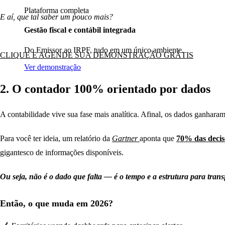
Plataforma completa
E aí, que tal saber um pouco mais?
Gestão fiscal e contábil integrada
Do Emissor ao IRPF, tudo em um único ambiente.
CLIQUE E AGENDE SUA DEMONSTRAÇÃO GRÁTIS
Ver demonstração
2. O contador 100% orientado por dados
A contabilidade vive sua fase mais analítica. Afinal, os dados ganharam
Para você ter ideia, um relatório da
Gartner
aponta que
70% das decisõ
gigantesco de informações disponíveis.
Ou seja, não é o dado que falta — é o tempo e a estrutura para trans
Então, o que muda em 2026?