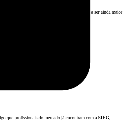
ogias já existentes. No Brasil, esse número tende a ser ainda maior
 Algo que profissionais do mercado já encontram com a
SIEG
,