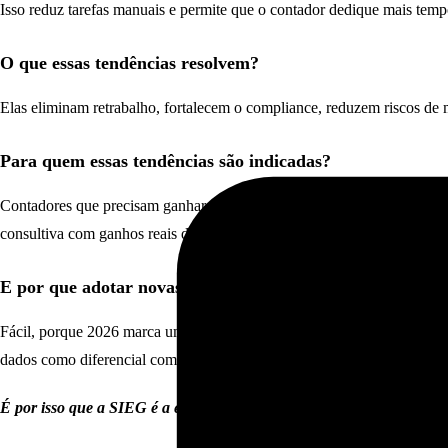
Isso reduz tarefas manuais e permite que o contador dedique mais tempo
O que essas tendências resolvem?
Elas eliminam retrabalho, fortalecem o compliance, reduzem riscos de m
Para quem essas tendências são indicadas?
Contadores que precisam ganhar escala, escritórios com alto volume de
consultiva com ganhos reais de produtividade.
E por que adotar novas tecnologias?
Fácil, porque 2026 marca um ponto de virada. Afinal, são mais obrigaç
dados como diferencial competitivo.
É por isso que a SIEG é a escolha de + 20 mil escritórios contábeis p