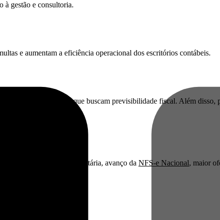
 à gestão e consultoria.
ultas e aumentam a eficiência operacional dos escritórios contábeis.
 obrigações e empresas que buscam previsibilidade fiscal. Além disso,
ões, início da Reforma Tributária, avanço da
NFS-e Nacional
, maior of
elo Brasil!