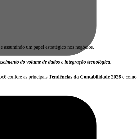
s e assumindo um papel estratégico nos negócios.
escimento do volume de dados
e
integração tecnológica
.
ocê confere as principais
Tendências da Contabilidade 2026
e como
equisito.