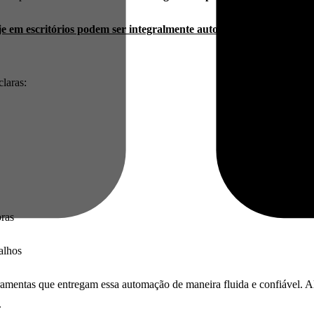
je em escritórios podem ser integralmente automatizadas
com tecnol
laras:
pras
alhos
erramentas que entregam essa automação de maneira fluida e confiável.
.