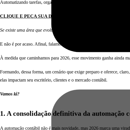
Automatizando tarefas, organizando pendências e garantindo previsibil
CLIQUE E PEÇA SUA DEMONSTRAÇÃO GRÁTIS
Se existe uma área que evolui de forma acelerada no Brasil, essa área 
E não é por acaso. Afinal, falamos de um setor que foi ampliando suas
À medida que caminhamos para 2026, esse movimento ganha ainda ma
Formando, dessa forma, um cenário que exige preparo e oferece, claro, 
elas impactam seu escritório, clientes e o mercado contábil.
Vamos lá?
1. A consolidação definitiva da automação 
A automação contábil não é mais novidade, mas 2026 marca uma virada