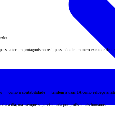
entes
ssa a ter um protagonismo real, passando de um mero executor de tarefa
ção —
como a contabilidade
— tendem a usar IA como reforço analíti
 dia a dia, mas sempre supervisionada por profissionais humanos.