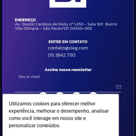
ENDEREÇO
Av. Doutor Cardoso de Melo, nº 1.450 - Sala 501 Bairro
Vila Olimpia – São Paulo/SP, 04548-005
ENTRE EM CONTATO
contato@sieg.com
(11) 3842 7110
Assine nossa newsletter
Utilizamos cookies para oferecer melhor
Utilizamos cookies para oferecer melhor
experiência, melhorar o desempenho, analisar
experiência, melhorar o desempenho, analisar
como você interage em nosso site e
como você interage em nosso site e
© 2024 SIEG Soluções Fiscais Estratégicas. Todos os direitos
reservados | Termos de uso e política de privacidade..
personalizar conteúdos.
personalizar conteúdos.