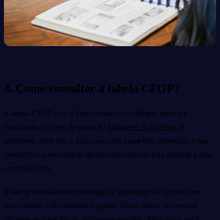
4. Como consultar a tabela CFOP?
A tabela CFOP, com a lista com todos os códigos, pode ser
consultada por meio do portal do
Ministério da Fazenda
. É
importante notar que a lista conta com quase 600 elementos, o que
exemplifica a necessidade de um bom software para ajudá-lo a lidar
com todos eles.
E não se trata apenas dos códigos: a quantidade de informações
relacionadas a eles também é grande. Dessa forma, um emissor
eficiente de notas fiscais agiliza esse trabalho. Além disso, você