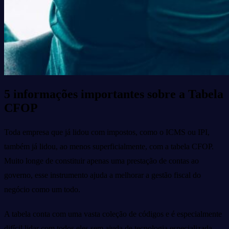
5 informações importantes sobre a Tabela
CFOP
Toda empresa que já lidou com impostos, como o ICMS ou IPI,
também já lidou, ao menos superficialmente, com a tabela CFOP.
Muito longe de constituir apenas uma prestação de contas ao
governo, esse instrumento ajuda a melhorar a gestão fiscal do
negócio como um todo.
A tabela conta com uma vasta coleção de códigos e é especialmente
difícil lidar com todos eles sem ajuda de tecnologia especializada.