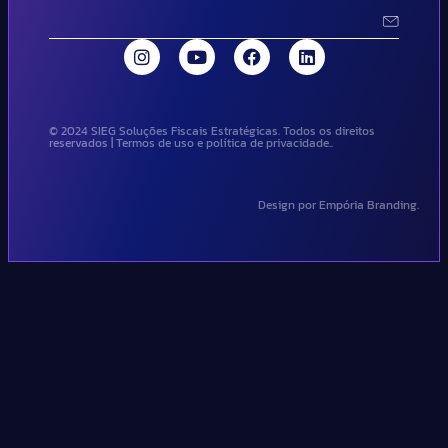
© 2024 SIEG Soluções Fiscais Estratégicas. Todos os direitos
reservados | Termos de uso e política de privacidade..
Design por Empória Branding.