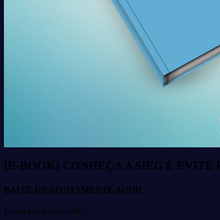
[E-BOOK] CONHEÇA A SIEG E EVIT
BAIXE GRATUITAMENTE AQUI!
Escrito por: Redação SIEG