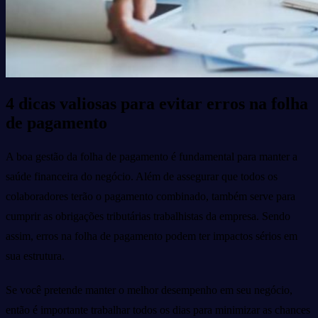
4 dicas valiosas para evitar erros na folha
de pagamento
A boa gestão da folha de pagamento é fundamental para manter a
saúde financeira do negócio. Além de assegurar que todos os
colaboradores terão o pagamento combinado, também serve para
cumprir as obrigações tributárias trabalhistas da empresa. Sendo
assim, erros na folha de pagamento podem ter impactos sérios em
sua estrutura.
Se você pretende manter o melhor desempenho em seu negócio,
então é importante trabalhar todos os dias para minimizar as chances