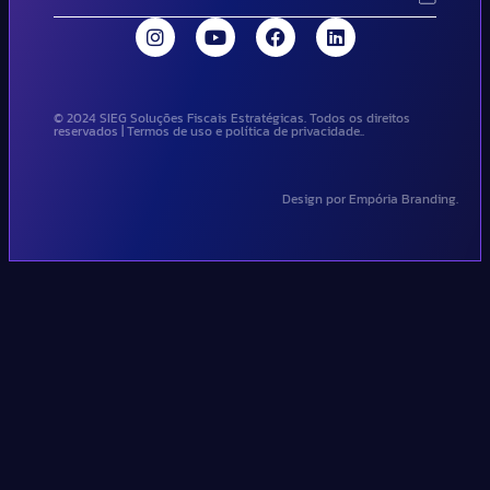
© 2024 SIEG Soluções Fiscais Estratégicas. Todos os direitos
reservados | Termos de uso e política de privacidade..
Design por Empória Branding.