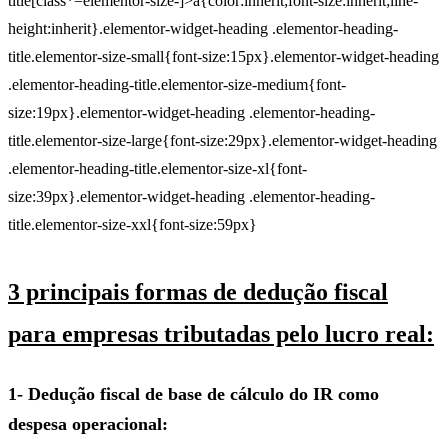
title[class*=elementor-size-]>a{color:inherit;font-size:inherit;line-
height:inherit}.elementor-widget-heading .elementor-heading-
title.elementor-size-small{font-size:15px}.elementor-widget-heading
.elementor-heading-title.elementor-size-medium{font-
size:19px}.elementor-widget-heading .elementor-heading-
title.elementor-size-large{font-size:29px}.elementor-widget-heading
.elementor-heading-title.elementor-size-xl{font-
size:39px}.elementor-widget-heading .elementor-heading-
title.elementor-size-xxl{font-size:59px}
3 principais formas de dedução fiscal
para empresas tributadas pelo lucro real:
1- Dedução fiscal de base de cálculo do IR como
despesa operacional: