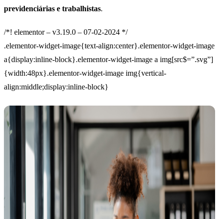
previdenciárias e trabalhistas
.
/*! elementor – v3.19.0 – 07-02-2024 */
.elementor-widget-image{text-align:center}.elementor-widget-image
a{display:inline-block}.elementor-widget-image a img[src$=”.svg”]
{width:48px}.elementor-widget-image img{vertical-
align:middle;display:inline-block}