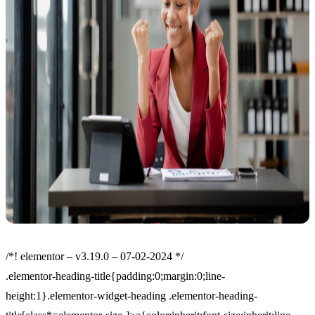
/*! elementor – v3.19.0 – 07-02-2024 */
.elementor-heading-title{padding:0;margin:0;line-
height:1}.elementor-widget-heading .elementor-heading-