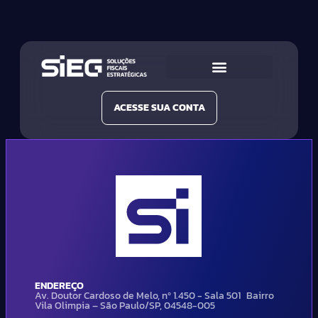
Conheça a SIEG
Nossas Soluções
ACESSE SUA CONTA
ENDEREÇO
Av. Doutor Cardoso de Melo, nº 1.450 - Sala 501 Bairro
Vila Olimpia – São Paulo/SP, 04548-005