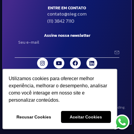
ENTRE EM CONTATO
contato@sieg.com
(11) 3842 7110
Assine nossa newsletter
Utilizamos cookies para oferecer melhor
Utilizamos cookies para oferecer melhor
© 2024 SIEG Soluções Fiscais Estratégicas. Todos os direitos
experiência, melhorar o desempenho, analisar
experiência, melhorar o desempenho, analisar
reservados | Termos de uso e política de privacidade..
como você interage em nosso site e
como você interage em nosso site e
personalizar conteúdos.
personalizar conteúdos.
Design por Empória Branding.
Recusar Cookies
Recusar Cookies
Aceitar Cookies
Aceitar Cookies