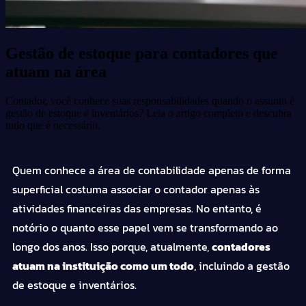
Gestão de estoque para contadores que
atuam na área
Contador, você conhece suas responsabilidades quando o assunto é
gestão de estoque e inventários? Leia o artigo completo e descubra
tudo que é necessário.
Quem conhece a área de contabilidade apenas de forma
superficial costuma associar o
contador
apenas às
atividades financeiras das
empresas
. No entanto, é
notório o quanto esse papel vem se transformando ao
longo dos anos. Isso porque, atualmente,
contadores
atuam na instituição como um todo
, incluindo a gestão
de estoque e
inventários
.