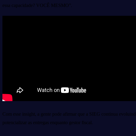
essa capacidade? VOCÊ
MESMO”.
Com esse insight, a gente pode afirmar que a SIEG continua evoluin
potencializar as entregas enquanto gestor fiscal.