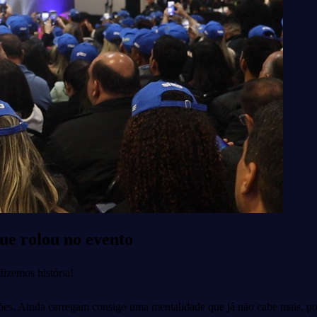
ue rolou no evento
fizemos história!
ões. Ainda carregam consigo uma mentalidade que já não cabe mais, pois