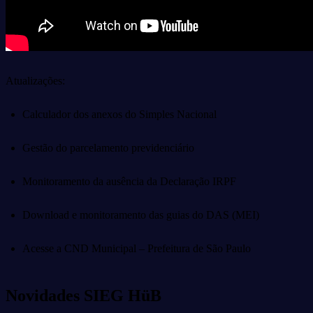
Atualizações:
Calculador dos anexos do Simples Nacional
Gestão do parcelamento previdenciário
Monitoramento da ausência da Declaração IRPF
Download e monitoramento das guias do DAS (MEI)
Acesse a CND Municipal – Prefeitura de São Paulo
Novidades SIEG HüB