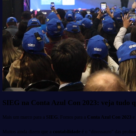
SIEG na Conta Azul Con 2023: veja tudo q
Mais um marco para a
SIEG
. Fomos para a
Conta Azul Con 2023
e 
Muitos ainda dizem que a
contabilidade
é o “dinossauro” das profiss