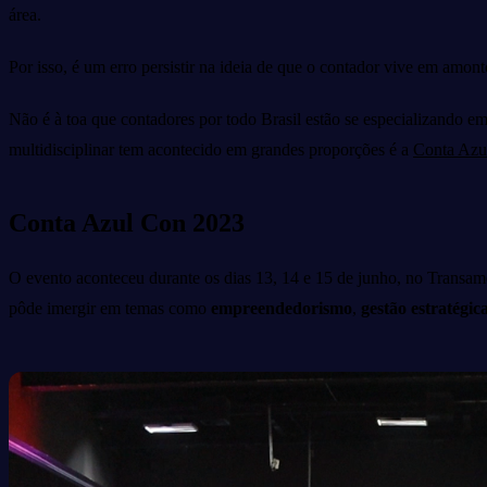
área.
Por isso, é um erro persistir na ideia de que o contador vive em amont
Não é à toa que contadores por todo Brasil estão se especializando 
multidisciplinar tem acontecido em grandes proporções é a
Conta Azu
Conta Azul Con 2023
O evento aconteceu durante os dias 13, 14 e 15 de junho, no Transame
pôde imergir em temas como
empreendedorismo
,
gestão estratégic