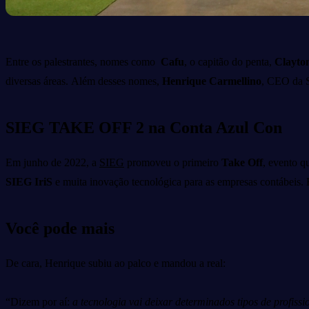
Entre os palestrantes, nomes como
Cafu
, o capitão do penta,
Clayto
diversas áreas.
Além desses nomes,
Henrique Carmellino
, CEO da 
SIEG TAKE OFF 2 na Conta Azul Con
Em junho de 2022, a
SIEG
promoveu o primeiro
Take Off
, evento q
SIEG IriS
e muita inovação tecnológica para as empresas contábeis. 
Você pode mais
De cara, Henrique subiu ao palco e mandou a real:
“Dizem por aí:
a tecnologia vai deixar determinados tipos de profissi