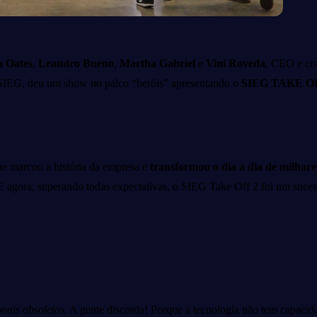
n Oates
,
Leandro Bueno
,
Martha Gabriel
e
Vini Roveda
, CEO e co
SIEG, deu um show no palco “heróis” apresentando o
SIEG TAKE O
ue marcou a história da empresa e
transformou o dia a dia de milhares
E agora, superando todas expectativas, o SIEG Take Off 2 foi um suces
onais obsoletos
. A gente discorda! Porque a tecnologia não tem capacid