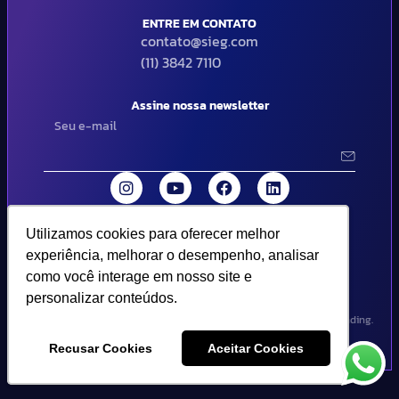
ENTRE EM CONTATO
contato@sieg.com
(11) 3842 7110
Assine nossa newsletter
Utilizamos cookies para oferecer melhor
Utilizamos cookies para oferecer melhor
© 2024 SIEG Soluções Fiscais Estratégicas. Todos os direitos
experiência, melhorar o desempenho, analisar
experiência, melhorar o desempenho, analisar
reservados | Termos de uso e política de privacidade..
como você interage em nosso site e
como você interage em nosso site e
personalizar conteúdos.
personalizar conteúdos.
Design por Empória Branding.
Recusar Cookies
Recusar Cookies
Aceitar Cookies
Aceitar Cookies