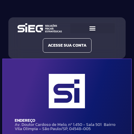
Conheça a SIEG
Nossas Soluções
ACESSE SUA CONTA
ENDEREÇO
Av. Doutor Cardoso de Melo, nº 1.450 - Sala 501 Bairro
Vila Olimpia – São Paulo/SP, 04548-005