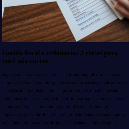
Gestão fiscal e tributária: 3 riscos para
você não correr
Já pensou em como a gestão fiscal e tributária pode otimizar a sua
empresa? Além de garantir que o seu escritório esteja atualizado com
a legislação e impulsionando sua produtividade, uma boa gestão
pode transformar o seu negócio. Confira o artigo e saiba mais!
Você
já parou para pensar em como a gestão fiscal e tributária pode
impactar o seu escritório? Afinal, é por meio dela que a sua empresa
se mantém em dia com as obrigações legislativas, indo desde o