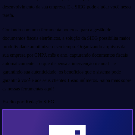
desenvolvimento da sua empresa. E a SIEG pode ajudar você nessa
tarefa.
Contando com uma ferramenta poderosa para a gestão de
documentos fiscais eletrônicos, a solução da SIEG possibilita maior
produtividade ao otimizar o seu tempo. Organizando arquivos da
sua empresa por CNPJ, mês e ano, capturando documentos fiscais
automaticamente – o que dispensa a intervenção manual – e
garantindo sua autenticidade, os benefícios que o sistema pode
garantir à você e aos seus clientes 15são inúmeros. Saiba mais sobre
as nossas ferramentas
aqui
!
Escrito por: Redação SIEG