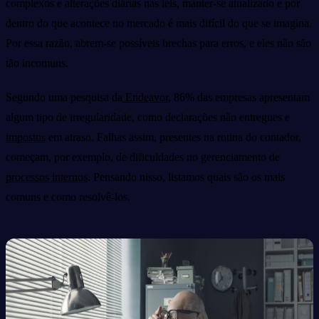
complexos e alterações diárias nas leis, manter-se atualizado e por
dentro do que acontece no mercado é mais difícil do que se imagina.
Por essa razão, abrem-se possíveis brechas para erros, e eles não são
tão incomuns.
Segundo uma pesquisa da
Endeavor
, 86% das empresas apresentam
algum tipo de irregularidade, como declarações não entregues e
impostos
em atraso. Falhas assim, presentes na rotina do contador,
começam, por exemplo, de dificuldades no gerenciamento de
processos internos
. Pensando nisso, listamos quais são os mais
comuns e como resolvê-los.