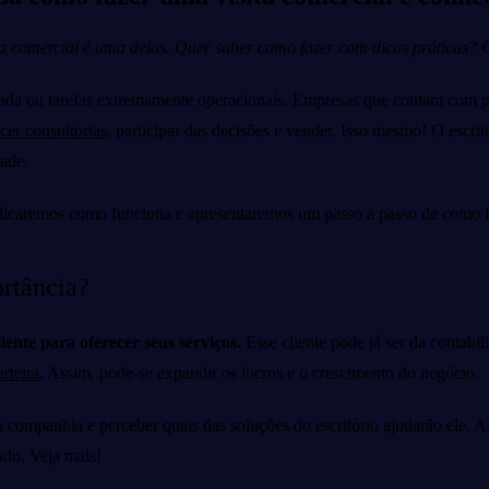
sita comercial é uma delas. Quer saber como fazer com dicas práticas? 
nda ou tarefas extremamente operacionais. Empresas que contam com pa
cer consultorias
, participar das decisões e vender. Isso mesmo! O escrit
dade.
explicaremos como funciona e apresentaremos um passo a passo de como f
ortância?
iente para oferecer seus serviços.
Esse cliente pode já ser da contabi
arteira
. Assim, pode-se expandir os lucros e o crescimento do negócio.
a companhia e perceber quais das soluções do escritório ajudarão ele. 
do. Veja mais!