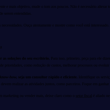
rente e mais objetivo, mude o tom aos poucos. Não é necessário alterar t
de serem entendidas.
uas necessidades. Ouça atentamente e mostre como você está interessado. E
u
 as soluções do seu escritório.
Para isso, primeiro, peça para ele diz
 de prioridades, como redução de custos, melhorar processos ou evoluir
know-how,
seja um consultor rápido e eficiente.
Identifique os servi
 devem realizar as atividades juntos, como parceiros. Foque em ganhar c
em marketing ou vender mais, deixe claro como o
setor fiscal
é aliado ne