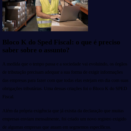
Bloco K do Sped Fiscal: o que é preciso
saber sobre o assunto?
A medida que o tempo passa e a sociedade vai evoluindo, os órgãos
de tributação precisam adequar a sua forma de exigir informações
das empresas para fazer com que todas elas estejam em dia com suas
obrigações tributárias. Uma dessas criações foi o Bloco K do SPED
Fiscal.
Além da própria exigência que já existia da declaração que muitas
empresas enviam mensalmente, foi criado um novo registro exigido
de algumas empresas que atuam em segmentos específicos.