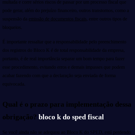
multada e corre sérios riscos de passar por um processo fiscal que
pode gerar, além do prejuízo financeiro, outros transtornos, como a
suspensão da
emissão de documentos fiscais
, entre outros tipos de
bloqueios.
É importante ressaltar que a responsabilidade pelo preenchimento
dos registros do Bloco K é de total responsabilidade da empresa,
portanto, é de real importância separar um bom tempo para fazer
esse procedimento, evitando erros e demais impasses que podem
acabar fazendo com que a declaração seja enviada de forma
equivocada.
Qual é o prazo para implementação dessa
obrigação?
bloco k do sped fiscal
Se você ainda não se adequou ao Bloco K do SPED, está perdendo