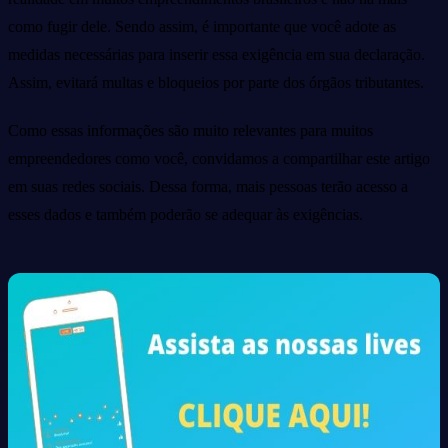
como fugir dele. Sendo assim, é importante que você adote as
medidas necessárias para inserir essa exigência em sua declaração.
Assim, evitará multas e bloqueios por parte dos órgãos tributantes.
Como essas informações são muito relevantes para muitos
empreendedores como você, convidamos a compartilhar este artigo
em suas redes sociais. Dessa forma, mais pessoas terão acesso a
esses dados e também poderão se adequar às exigências.