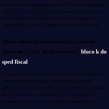
tempo e colocando
sua empresa
em risco. Conforme o
inciso III do
Ajuste SINIEF 25/2016
, desde o dia primeiro de janeiro de 2019,
todas as empresas estão obrigadas ao envio dessa obrigação. A
implementação passou por 3 etapas e todas já foram concluídas.
Quais são as penalidades por erros no
envio ou a falta do documento?
bloco k do
sped fiscal
É importante saber que deixar de enviar o Bloco K do SPED Fiscal
pode gerar multas que chegam a grandes valores, podendo,
inclusive, prejudicar severamente a saúde financeira do seu negócio.
Isso sem mencionar a possibilidade de ter sua emissão
fiscal
bloqueada e perder o acesso às certidões de regularidade fiscal.