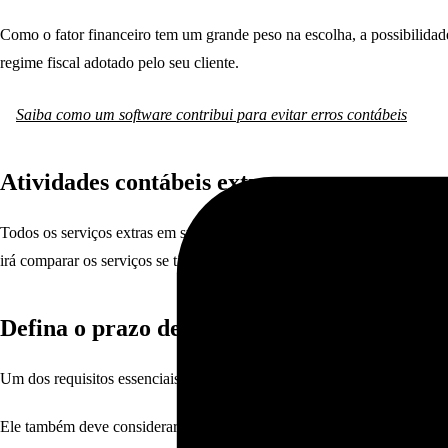
Como o fator financeiro tem um grande peso na escolha, a possibilidade 
regime fiscal adotado pelo seu cliente.
Saiba como um software contribui para evitar erros contábeis
Atividades contábeis extras
Todos os serviços extras em sua configuração inicial ou serviços mensa
irá comparar os serviços se tiver várias propostas de empresas diferente
Defina o prazo de entrega
Um dos requisitos essenciais de uma boa proposta de serviços contábeis 
Ele também deve considerar o prazo que tem para enviar os documentos n