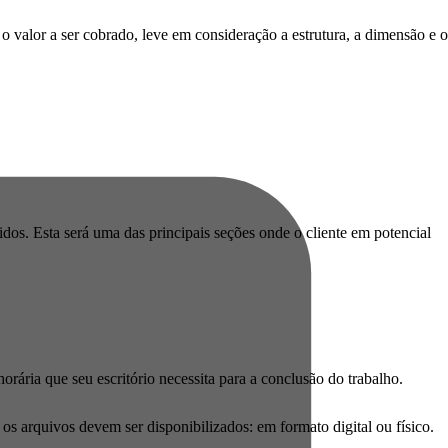
 o valor a ser cobrado, leve em consideração a estrutura, a dimensão e o
dos. Esta será uma das principais seções onde o cliente em potencial
orária que seu escritório necessita para a conclusão do trabalho.
s arquivos devem ser disponibilizados: em formato digital ou físico.