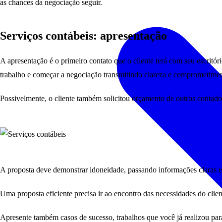
as chances da negociação seguir.
Serviços contábeis: apresentação
A apresentação é o primeiro contato que o cliente terá com seu escrit
trabalho e começar a negociação transmitindo clareza e comprometime
Possivelmente, o cliente também solicitou orçamento de outros contadores
A proposta deve demonstrar idoneidade, passando informações claras e 
Uma proposta eficiente precisa ir ao encontro das necessidades do clien
Apresente também casos de sucesso, trabalhos que você já realizou par