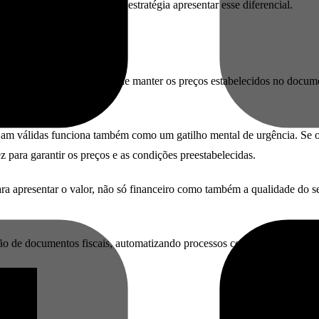
o da SIEG, é uma excelente estratégia apresentar esse diferencial.
a por quanto tempo você pode manter os preços estabelecidos no docum
ejam válidas funciona também como um gatilho mental de urgência. Se o
z para garantir os preços e as condições preestabelecidas.
ara apresentar o valor, não só financeiro como também a qualidade do s
ão de documentos fiscais, automatizando processos complexos e trazendo