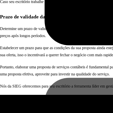
Caso seu escritório trabalhe com algum software de gestão fiscal como 
Prazo de validade da proposta
Determine um prazo de validade da proposta para que seu cliente saib
preços após longos períodos.
Estabelecer um prazo para que as condições da sua proposta ainda est
sua oferta, isso o incentivará a querer fechar o negócio com mais rapide
Portanto, elaborar uma proposta de serviços contábeis é fundamental p
uma proposta efetiva, aproveite para investir na qualidade do serviço.
Nós da SIEG oferecemos para seu escritório a ferramenta líder em gest