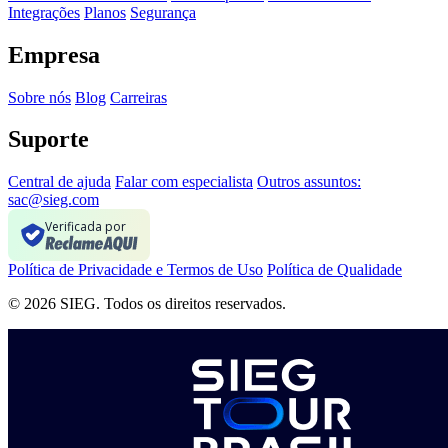
Integrações
Planos
Segurança
Empresa
Sobre nós
Blog
Carreiras
Suporte
Central de ajuda
Falar com especialista
Outros assuntos:
sac@sieg.com
Verificada por
Política de Privacidade e Termos de Uso
Política de Qualidade
© 2026 SIEG. Todos os direitos reservados.