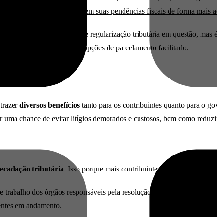
que os contribuintes
regularizem suas pendências fiscais de forma mais a
a jurisdição e o programa de regularização tributária em questão, mas
os, e a disponibilização de opções de parcelamento facilitado.
trazer
diversos benefícios
tanto para os contribuintes quanto para o g
r uma chance de evitar litígios demorados e custosos, bem como reduzir
ecadação tributária
. Isso porque mais contribuintes podem aderir ao 
e trabalho dos órgãos responsáveis pela resolução de litígios fiscais. Po
dentes em andamento.