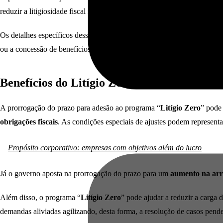
reduzir a litigiosidade fiscal nacional e a oferta de oportunidades para 
Os detalhes específicos dessa prorrogação podem variar de acordo com 
ou a concessão de benefícios especiais, como descontos em multas e jur
Benefícios do Litígio Zero
A prorrogação do prazo para adesão ao programa “
Litígio Zero
” pode 
obrigações fiscais
. As condições especiais de ajustes podem representa
Propósito corporativo: empresas com objetivos além do lucro
Já o governo aposta na prorrogação do prazo para um
aumento na arr
Além disso, o programa “
Litígio Zero
” pode ajudar a reduzir a carga d
demandas aliviadas agilizando, desta forma, a resolução de casos pen