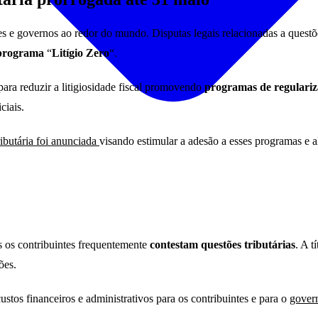
es e governos ao redor do mundo. Disputas legais relacionadas a quest
o programa
“
Litígio Zero
“.
para reduzir a litigiosidade fiscal promovendo
programas de regulariz
ciais.
ibutária foi anunciada
visando estimular a adesão a esses programas e al
 os contribuintes frequentemente
contestam questões tributárias
. A t
ões.
ustos financeiros e administrativos para os contribuintes e para o
gover