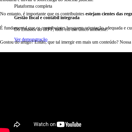
Plataforma completa
No entanto, é importante que os contribuintes
estejam cientes das re
Gestão fiscal e contábil integrada
É fundamental que os contribuintes busquem orientação adequada e cumpr
Do Emissor ao IRPF, tudo em um único ambiente.
Ver demonstração
Gostou do artigo? Então, que tal imergir em mais um conteúdo? Nossa 