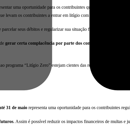
sentar uma oportunidade para os contribuintes que estavam com dificul
 levam os contribuintes a entrar em litígio com as autoridades fiscais.
arcelar seus débitos e regularizar sua situação fiscal de forma mais vi
ode
gerar certa complacência por parte dos contribuintes
, levando a
 ao programa “Litígio Zero” estejam cientes das regras e condições do 
até 31 de maio
representa uma oportunidade para os contribuintes regul
 futuros
. Assim é possível reduzir os impactos financeiros de multas 