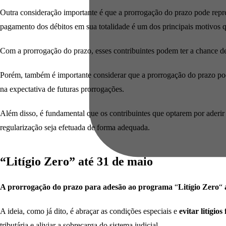
Outra consideração importante é que a prorrogação do prazo pode repre
pagamento dos débitos em sua totalidade é um dos principais motivos que
Com a prorrogação do prazo, esses contribuintes podem ter a chance de p
Porém, também é importante considerar que a prorrogação do prazo p
na expectativa de futuras prorrogações.
Além disso, é fundamental que os contribuintes que optarem por aderir
regularização seja efetuada de forma adequada.
“Litígio Zero” até 31 de maio
A prorrogação do prazo para adesão ao programa
“
Litígio Zero
“
A ideia, como já dito, é abraçar as condições especiais e
evitar litígios
tributária e aliviar a sobrecarga do sistema judicial.