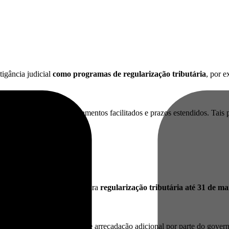
tigância judicial
como programas de regularização tributária
, por 
 multas e juros, parcelamentos facilitados e prazos estendidos. Tais p
cia judicial.
ibutária
ada a prorrogação da data para
regularização tributária até 31 de ma
r exemplo, a necessidade de arrecadação adicional por parte do governo.