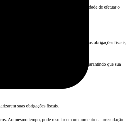
dades financeiras. Em muitos casos, a impossibilidade de efetuar o
ável financeiramente.
lguns a postergar ainda mais a regularização de suas obrigações fiscais,
programa evitando possíveis problemas futuros e garantindo que sua
arizarem suas obrigações fiscais.
e juros. Ao mesmo tempo, pode resultar em um aumento na arrecadação