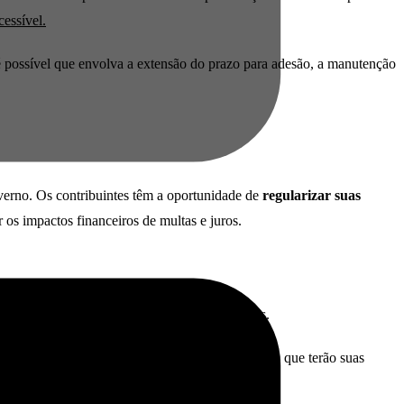
cessível.
 é possível que envolva a extensão do prazo para adesão, a manutenção
overno. Os contribuintes têm a oportunidade de
regularizar suas
 os impactos financeiros de multas e juros.
programa e efetuar o pagamento de seus débitos.
demos citar os tribunais administrativos e judiciais que terão suas