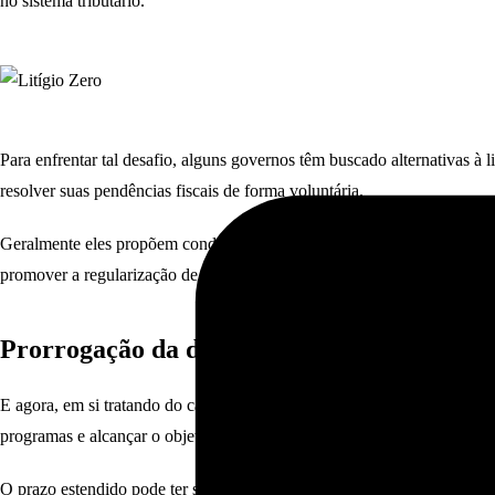
no sistema tributário.
Para enfrentar tal desafio, alguns governos têm buscado alternativas à li
resolver suas pendências fiscais de forma voluntária.
Geralmente eles propõem condições especiais como descontos, redução de
promover a regularização de pendências fiscais evitando, assim, a litigân
Prorrogação da data para regularização tr
E agora, em si tratando do calendário de 2023, recentemente foi anunci
programas e alcançar o objetivo de “Litígio Zero”.
O prazo estendido pode ter sido motivado por diversos fatores como, po