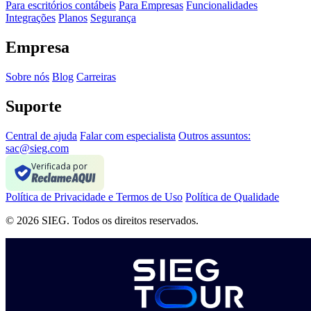
Para escritórios contábeis
Para Empresas
Funcionalidades
Integrações
Planos
Segurança
Empresa
Sobre nós
Blog
Carreiras
Suporte
Central de ajuda
Falar com especialista
Outros assuntos:
sac@sieg.com
Verificada por
Política de Privacidade e Termos de Uso
Política de Qualidade
© 2026 SIEG. Todos os direitos reservados.