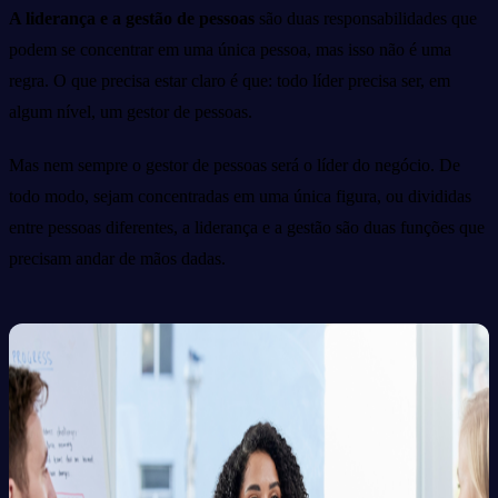
A liderança e a gestão de pessoas
são duas responsabilidades que
podem se concentrar em uma única pessoa, mas isso não é uma
regra. O que precisa estar claro é que: todo líder precisa ser, em
algum nível, um gestor de pessoas.
Mas nem sempre o gestor de pessoas será o líder do negócio. De
todo modo, sejam concentradas em uma única figura, ou divididas
entre pessoas diferentes, a liderança e a gestão são duas funções que
precisam andar de mãos dadas.