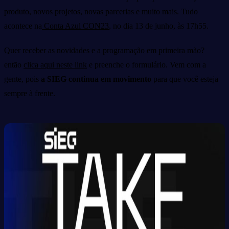
produto, novos projetos, novas parcerias e muito mais. Tudo
acontece na
Conta Azul CON23
, no dia 13 de junho, às 17h55.
Quer receber as novidades e a programação em primeira mão?
então
clica aqui neste link
e preenche o formulário. Vem com a
gente, pois
a SIEG continua em movimento
para que você esteja
sempre à frente.