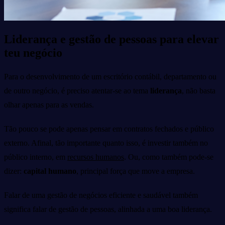
Liderança e gestão de pessoas para elevar
teu negócio
Para o desenvolvimento de um escritório contábil, departamento ou
de outro negócio, é preciso atentar-se ao tema
liderança
, não basta
olhar apenas para as vendas.
Tão pouco se pode apenas pensar em contratos fechados e público
externo. Afinal, tão importante quanto isso, é investir também no
público interno, em
recursos humanos
. Ou, como também pode-se
dizer:
capital humano
, principal força que move a empresa.
Falar de uma gestão de negócios eficiente e saudável também
significa falar de gestão de pessoas, alinhada a uma boa liderança.