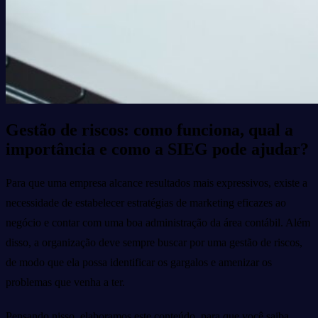
Gestão de riscos: como funciona, qual a
importância e como a SIEG pode ajudar?
Para que uma empresa alcance resultados mais expressivos, existe a
necessidade de estabelecer estratégias de marketing eficazes ao
negócio e contar com uma boa administração da área contábil. Além
disso, a organização deve sempre buscar por uma gestão de riscos,
de modo que ela possa identificar os gargalos e amenizar os
problemas que venha a ter.
Pensando nisso, elaboramos este conteúdo, para que você saiba