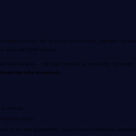
isciplina de ética. Mas no que se trata de valores, princípios e postura 
o, assim que estiver atuando.
es de outras áreas — que sejam corruptos ou corruptíveis. No entanto
almente tem valor no mercado
.
e do mercado
otenciais clientes
r meio de um bom planejamento, sem se tornarem criminosos, sonegando 