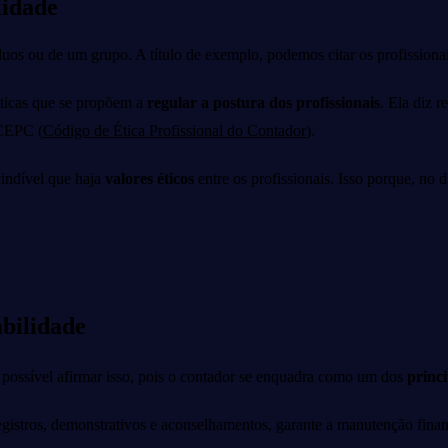
lidade
víduos ou de um grupo. A título de exemplo, podemos citar os profiss
áticas que se propõem a
regular a postura dos profissionais
. Ela diz 
 CEPC (
Código de Ética Profissional do Contador
).
cindível que haja
valores éticos
entre os profissionais. Isso porque, no 
abilidade
 possível afirmar isso, pois o contador se enquadra como um dos
princi
, registros, demonstrativos e aconselhamentos, garante a manutenção fin