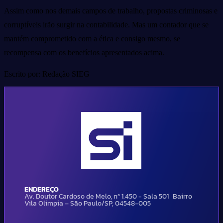
Assim como nos demais campos de trabalho, propostas criminosas e
corruptíveis irão surgir na contabilidade. Mas um contador que se
mantém comprometido com a ética e consigo mesmo, se
recompensa com os benefícios apresentados acima.
Escrito por: Redação SIEG
ENDEREÇO
Av. Doutor Cardoso de Melo, nº 1.450 - Sala 501 Bairro
Vila Olimpia – São Paulo/SP, 04548-005