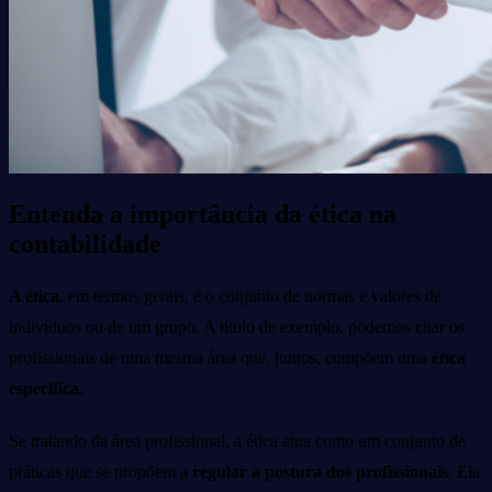
Entenda a importância da ética na
contabilidade
A ética
, em termos gerais, é o conjunto de normas e valores de
indivíduos ou de um grupo. A título de exemplo, podemos citar os
profissionais de uma mesma área que, juntos, compõem uma
ética
específica
.
Se tratando da área profissional, a ética atua como um conjunto de
práticas que se propõem a
regular a postura dos profissionais
. Ela