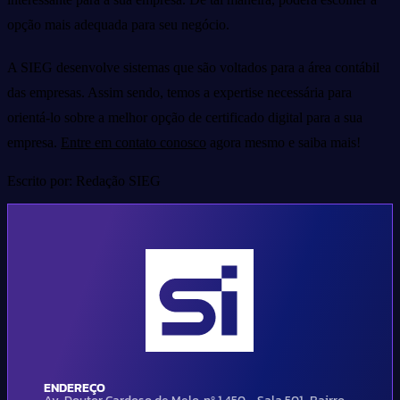
opção mais adequada para seu negócio.
A SIEG desenvolve sistemas que são voltados para a área contábil
das empresas. Assim sendo, temos a expertise necessária para
orientá-lo sobre a melhor opção de certificado digital para a sua
empresa.
Entre em contato conosco
agora mesmo e saiba mais!
Escrito por: Redação SIEG
ENDEREÇO