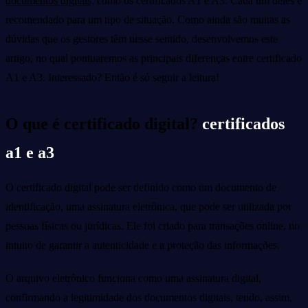
documentos digitais,
como os certificados A1 e A3. Cada um deles é
recomendado para um tipo de situação. Como ainda são muitas as
dúvidas que os gestores têm nesse sentido, desenvolvemos este
artigo, no qual pontuaremos as principais diferenças entre certificado
A1 e A3. Interessado? Então é só seguir a leitura!
O que é certificado digital?
certificados
a1 e a3
O certificado digital pode ser definido como um documento de
identificação, uma assinatura eletrônica, que pode ser utilizada por
pessoas físicas ou jurídicas. Ele foi criado para transações online, no
intuito de garantir a autenticidade e a proteção das informações.
O arquivo eletrônico funciona como uma assinatura digital,
confirmando a legitimidade dos documentos digitais, tendo, assim,