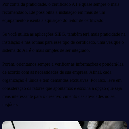
Por conta da praticidade, o certificado A1 é quase sempre o mais
recomendado. Ele possibilita a instalação em mais de um
equipamento e isenta a aquisição do leitor de certificado.
Se você utiliza as
aplicações SIEG
, também terá mais praticidade na
instalação e nas rotinas para esse tipo de certificado, uma vez que o
sistema do A1 é o mais simples de ser integrado.
Porém, orientamos sempre a verificar as informações e ponderá-las,
de acordo com as necessidades de sua empresa. Afinal, cada
organização é única e tem demandas exclusivas. Por isso, leve em
consideração os fatores que apontamos e escolha a opção que seja
mais interessante para o desenvolvimento das atividades no seu
negócio.