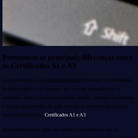
Pontuamos as principais diferenças entre
os Certificados A1 e A3
A transformação e a
contabilidade digital
trouxeram a possibilidade
de fazer negócios via internet e isso é muito relevante para as
empresas. Agora é possível encontrar clientes, contratar funcionários
e realizar qualquer tipo de ação sem que as fronteiras geográficas
sejam um empecilho.
Certificados A1 e A3
Para legalizar essas ações, no entanto, é necessário o uso de