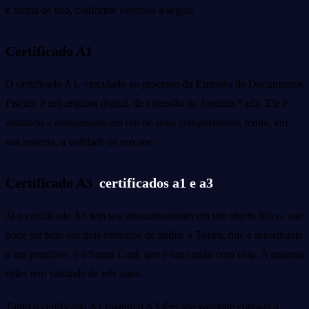
e forma de uso, conforme veremos a seguir.
Certificado A1
O certificado A1, vinculado ao processo da Emissão de Documentos
Fiscais, é um arquivo digital, de extensão no formato *.pfx. Ele é
instalado e armazenado em um ou mais computadores, tendo, em
sua maioria, a validade de um ano.
Certificado A3
certificados a1 e a3
Já o certificado A3 tem seu armazenamento em um objeto físico, que
pode ser feito em dois formatos de mídia: o Token, que é semelhante
a um pendrive, e o Smart Card, que é um cartão com chip. A maioria
deles tem validade de três anos.
Tanto o certificado A1 quanto o A3 têm sua validade contada a