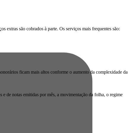
os extras são cobrados à parte. Os serviços mais frequentes são:
s honorários ficam mais altos conforme o aumento da complexidade da
os e de notas emitidas por mês, a movimentação da folha, o regime