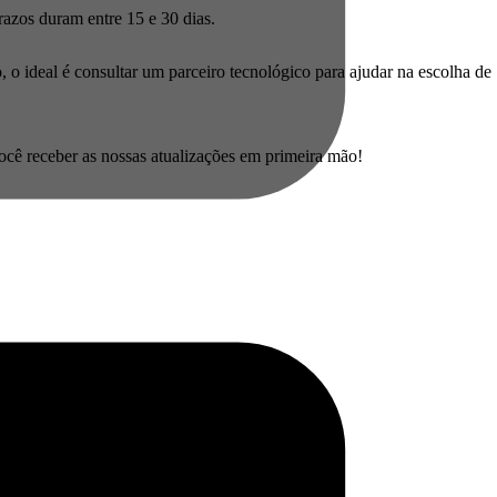
razos duram entre 15 e 30 dias.
, o ideal é consultar um parceiro tecnológico para ajudar na escolha de
você receber as nossas atualizações em primeira mão!