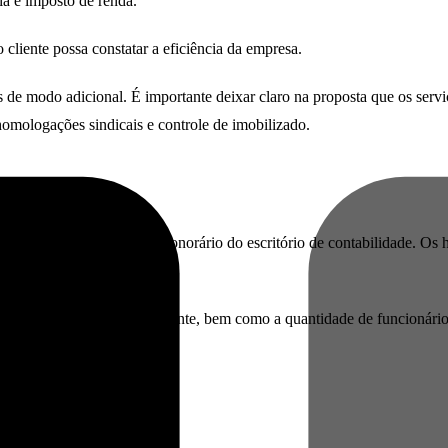
ária e imposto de renda.
cliente possa constatar a eficiência da empresa.
 de modo adicional. É importante deixar claro na proposta que os serviç
, homologações sindicais e controle de imobilizado.
ara determinar o preço do honorário do escritório de contabilidade. O
a estrutura societária do cliente, bem como a quantidade de funcionári
rias