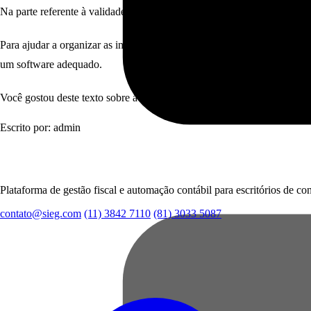
Na parte referente à validade da proposta, deve-se apontar o tempo qu
Para ajudar a organizar as informações dos clientes e ter um controle m
um software adequado.
Você gostou deste texto sobre a elaboração de uma proposta de serviços
Escrito por: admin
Plataforma de gestão fiscal e automação contábil para escritórios de con
contato@sieg.com
(11) 3842 7110
(81) 3033 5087