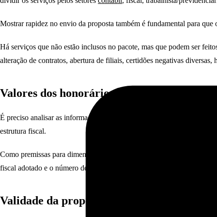
dividir os serviços pelos setores
contábil
, fiscal, trabalhista/previdenci
Mostrar rapidez no envio da proposta também é fundamental para que o 
Há serviços que não estão inclusos no pacote, mas que podem ser feitos
alteração de contratos, abertura de filiais, certidões negativas diversas
Valores dos honorários
É preciso analisar as informações obtidas na sondagem com o cliente p
estrutura fiscal.
Como premissas para dimensionar os honorários, é necessário observar 
fiscal adotado e o número de filiais.
Validade da proposta e ferramentas necessá