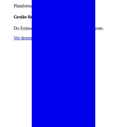
Plataforma completa
Gestão fiscal e contábil integrada
Do Emissor ao IRPF, tudo em um único ambiente.
Ver demonstração