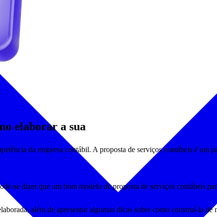
mo elaborar a sua
mpetência da empresa contábil. A proposta de serviços contábeis é um p
 pode-se dizer que um bom modelo de proposta de serviços contábeis pa
laborada, além de apresentar algumas dicas sobre como construí-la de 