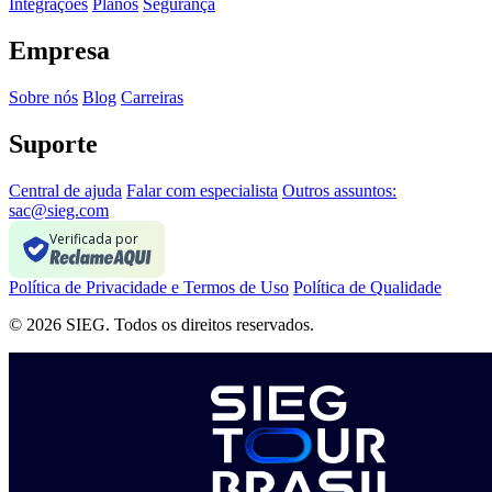
Integrações
Planos
Segurança
Empresa
Sobre nós
Blog
Carreiras
Suporte
Central de ajuda
Falar com especialista
Outros assuntos:
sac@sieg.com
Verificada por
Política de Privacidade e Termos de Uso
Política de Qualidade
© 2026 SIEG. Todos os direitos reservados.