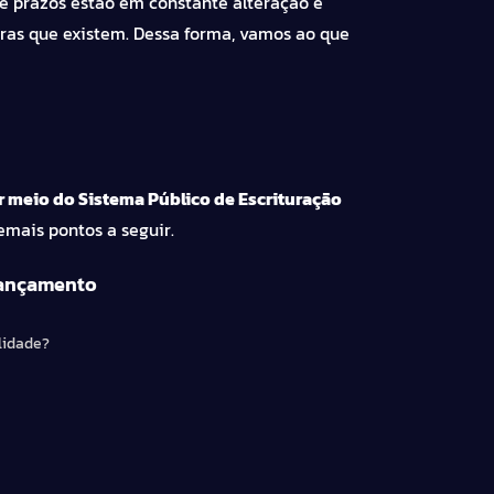
e prazos estão em constante alteração e
uras que existem. Dessa forma, vamos ao que
r meio do Sistema Público de Escrituração
demais pontos a seguir.
 lançamento
lidade?