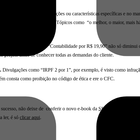
 cada um possui suas limitações ou características específicas e no mar
recerem inferiores a você.
Tópicos como “o melhor, o maior, mais há
 deve manter distância.
“Contabilidade por R$ 19,90” não só diminui 
 do projeto antes de conhecer todas as demandas do cliente.
s.
Divulgações como “IRPF 2 por 1”, por exemplo, é visto como infraç
bém consta como proibição no código de ética e ere o CFC.
e sucesso, não deixe de conferir o novo e-book da
SIEG
sobre marketin
a ler, é só
clicar aqui
.