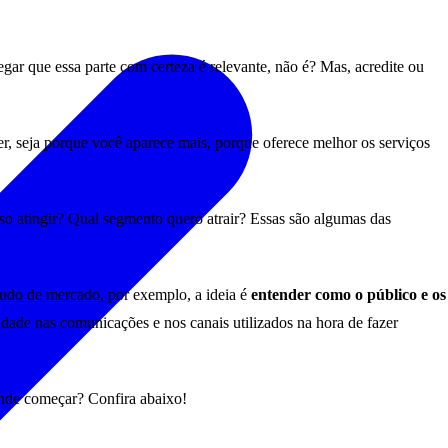
gar que essa parte com certeza é relevante, não é? Mas, acredite ou
r, seja porque você aparece mais, porque oferece melhor os serviços
o atingir? Qual segmento quero atrair? Essas são algumas das
tudo de mercado
, por exemplo, a ideia é
entender como o público e os
ividade nas comunicações e nos canais utilizados na hora de fazer
 onde começar? Confira abaixo!