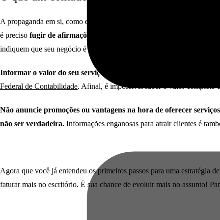
A propaganda em si, como estratégia, pode atuar em qualquer setor. Mas
é preciso
fugir de afirmações que podem fazer seus concorrentes pa
indiquem que seu negócio é melhor do que qualquer outro.
Informar o valor do seu serviço na internet é outra ideia que você
Federal de Contabilidade
. Afinal, é impossível saber o valor completo
Não anuncie promoções ou vantagens na hora de oferecer serviço
não ser verdadeira.
Informações enganosas para atrair clientes é tam
Agora que você
já
entendeu os primeiros passos para uma estratégia d
faturar mais no escritório. É sua chance de evoluir mais no assunto! Par