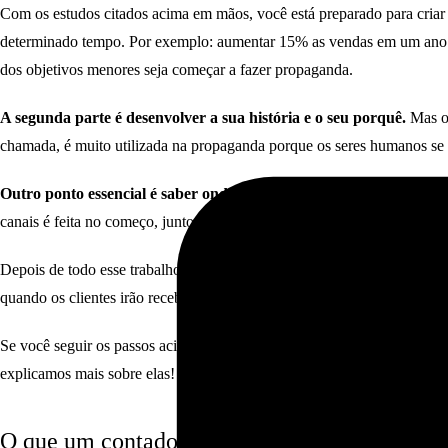
Com os estudos citados acima em mãos, você está preparado para criar
determinado tempo. Por exemplo: aumentar 15% as vendas em um ano. É e
dos objetivos menores seja começar a fazer propaganda.
A segunda parte é desenvolver a sua história e o seu porquê.
Mas o
chamada, é muito utilizada na propaganda porque os seres humanos se 
Outro ponto essencial é saber onde se comunicar.
Afinal, não adiant
canais é feita no começo, junto a criação da persona. Alguns exemplos d
Depois de todo esse trabalho, finalmente é
o momento que a criação d
quando os clientes irão receber esses materiais. A ideia é que esse co
Se você seguir os passos acima da maneira certa, a estratégia tende a 
explicamos mais sobre elas!
O que um contador não pode fazer no market