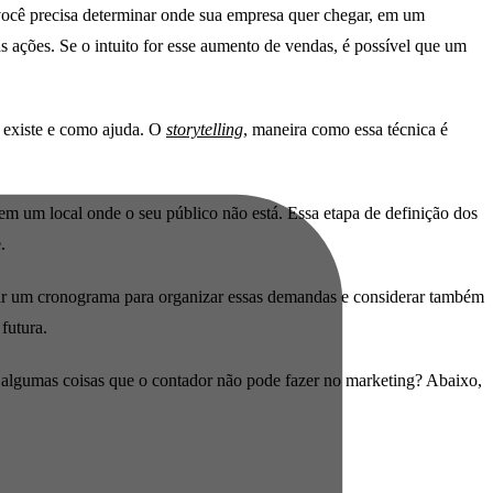
ocê precisa determinar onde sua empresa quer chegar, em um
 ações. Se o intuito for esse aumento de vendas, é possível que um
a existe e como ajuda. O
storytelling
, maneira como essa técnica é
o em um local onde o seu público não está. Essa etapa de definição dos
e.
r um cronograma para organizar essas demandas e considerar também
 futura.
em algumas coisas que o contador não pode fazer no marketing? Abaixo,