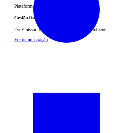
Plataforma completa
Gestão fiscal e contábil integrada
Do Emissor ao IRPF, tudo em um único ambiente.
Ver demonstração