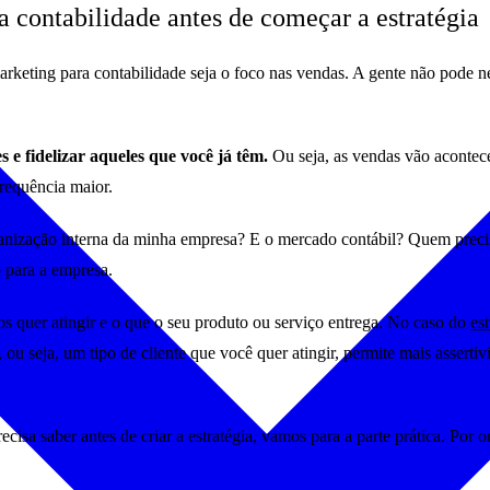
 contabilidade antes de começar a estratégia
rketing para contabilidade seja o foco nas vendas. A gente não pode ne
es e fidelizar aqueles que você já têm.
Ou seja, as vendas vão acontece
frequência maior.
anização interna da minha empresa? E o mercado contábil? Quem precis
o para a empresa.
os quer atingir e o que o seu produto ou serviço entrega. No caso do
es
, ou seja, um tipo de cliente que você quer atingir, permite mais assert
isa saber antes de criar a estratégia, vamos para a parte prática. Por