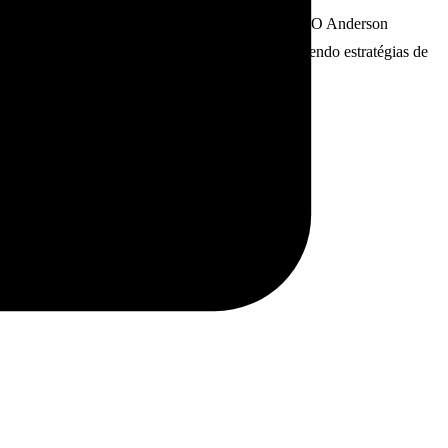
us Contabilidade
, um case de sucesso da SIEG. O Anderson
mudar os resultados de suas empresas contábeis tendo estratégias de