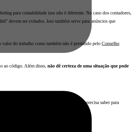
keting para contabilidade isso não é diferente. No caso dos contadores,
bil” devem ser evitados. Isso também serve para anúncios que
o valor do trabalho como também não é permitido pelo
Conselho
ão ao código. Além disso,
não dê certeza de uma situação que pode
g. Nele colocamos em detalhes tudo que você precisa saber para