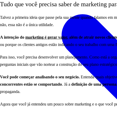
Tudo que você precisa saber de marketing para
Talvez a primeira ideia que passe pela sua mente quando falamos em ma
não, essa não é a única utilidade.
A intenção do
marketing é gerar valor
, além de atrair novos client
ou porque os clientes antigos estão indicando o seu trabalho com uma 
Para isso, você precisa desenvolver um planejamento. Como está a org
perguntas iniciais que vão nortear a construção do seu plano estratégic
Você pode começar analisando o seu negócio.
Entenda quais objetiv
concorrentes estão se comportando
. Já a
definição de uma persona
propaganda.
Agora que você já entendeu um pouco sobre marketing e o que você prec