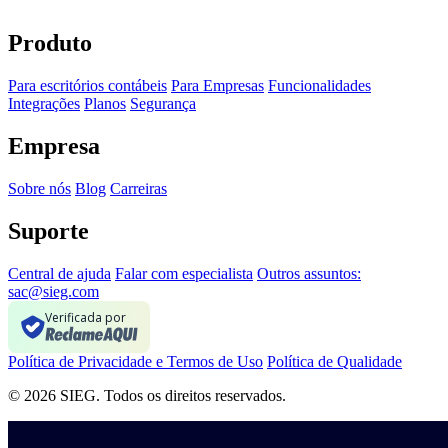
Produto
Para escritórios contábeis
Para Empresas
Funcionalidades
Integrações
Planos
Segurança
Empresa
Sobre nós
Blog
Carreiras
Suporte
Central de ajuda
Falar com especialista
Outros assuntos:
sac@sieg.com
Verificada por
Política de Privacidade e Termos de Uso
Política de Qualidade
© 2026 SIEG. Todos os direitos reservados.