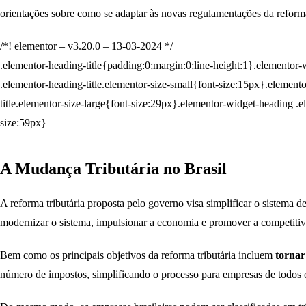
orientações sobre como se adaptar às novas regulamentações da reforma
/*! elementor – v3.20.0 – 13-03-2024 */
.elementor-heading-title{padding:0;margin:0;line-height:1}.elementor-w
.elementor-heading-title.elementor-size-small{font-size:15px}.elemen
title.elementor-size-large{font-size:29px}.elementor-widget-heading .e
size:59px}
A Mudança Tributária no Brasil
A reforma tributária proposta pelo governo visa simplificar o sistema d
modernizar o sistema, impulsionar a economia e promover a competitiv
Bem como os principais objetivos da
reforma tributária
incluem
tornar
número de impostos, simplificando o processo para empresas de todos o