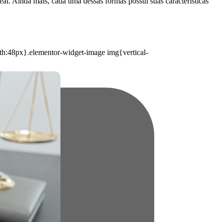
al. Ainda mais, cada uma dessas formas possui suas características
dth:48px}.elementor-widget-image img{vertical-