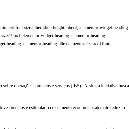
inherit;font-size:inherit;line-height:inherit}.elementor-widget-heading
t-size:19px}.elementor-widget-heading .elementor-heading-
get-heading .elementor-heading-title.elementor-size-xxl{font-
to sobre operações com bens e serviços (IBS). Assim, a iniciativa busca
s investimentos e estimular o crescimento econômico, além de reduzir o