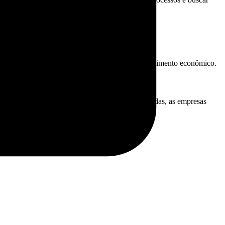
a redução da carga tributária e o estímulo ao crescimento econômico.
ctos dessas mudanças e adotar as medidas adequadas, as empresas