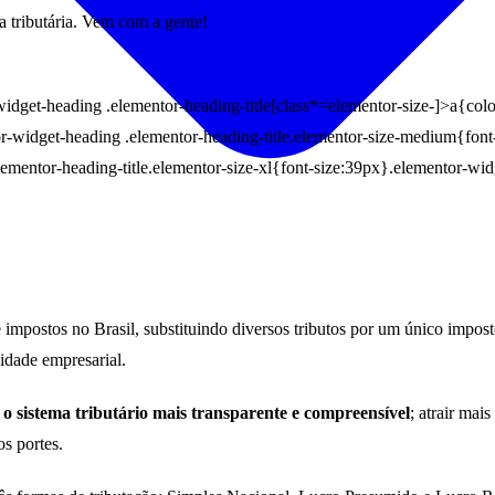
 tributária. Vem com a gente!
idget-heading .elementor-heading-title[class*=elementor-size-]>a{color:
tor-widget-heading .elementor-heading-title.elementor-size-medium{fon
lementor-heading-title.elementor-size-xl{font-size:39px}.elementor-wid
e impostos no Brasil, substituindo diversos tributos por um único impos
idade empresarial.
 o sistema tributário mais transparente e compreensível
; atrair mai
s portes.