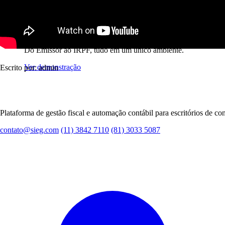
Plataforma completa
Gestão fiscal e contábil integrada
Do Emissor ao IRPF, tudo em um único ambiente.
Ver demonstração
Escrito por: admin
Plataforma de gestão fiscal e automação contábil para escritórios de con
contato@sieg.com
(11) 3842 7110
(81) 3033 5087