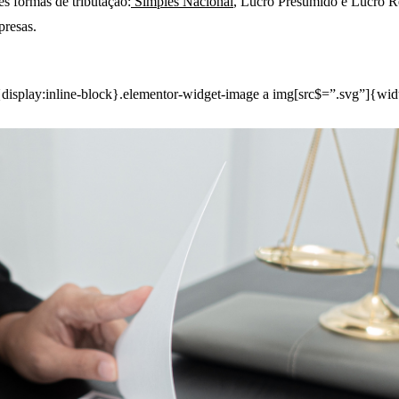
s formas de tributação:
Simples Nacional
, Lucro Presumido e Lucro Re
presas.
{display:inline-block}.elementor-widget-image a img[src$=”.svg”]{wi