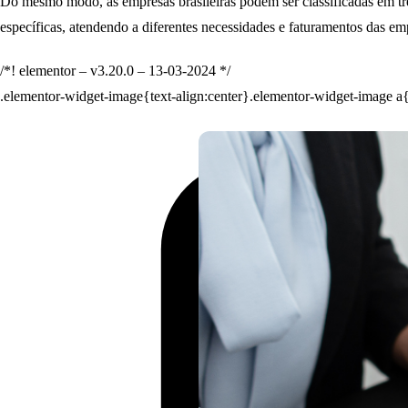
Do mesmo modo, as empresas brasileiras podem ser classificadas em trê
específicas, atendendo a diferentes necessidades e faturamentos das em
/*! elementor – v3.20.0 – 13-03-2024 */
.elementor-widget-image{text-align:center}.elementor-widget-image a