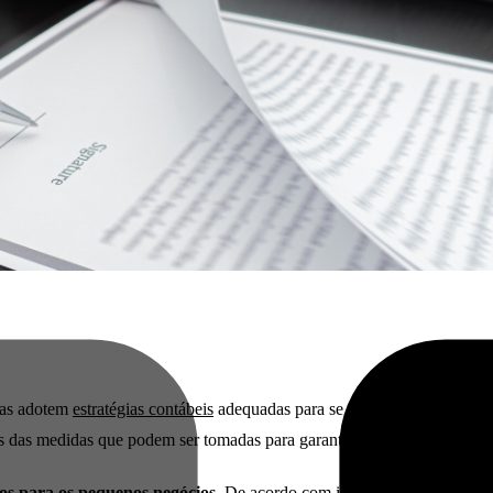
esas adotem
estratégias contábeis
adequadas para se adaptarem às novas re
as das medidas que podem ser tomadas para garantir uma transição suav
vos para os pequenos negócios
. De acordo com isso, é preciso se prepa