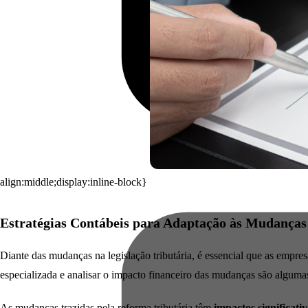
align:middle;display:inline-block}
Estratégias Contábeis para Adaptação às Mudanças
Diante das mudanças na legislação tributária, é essencial que as empr
especializada e analisar o impacto financeiro das mudanças são algum
As mudanças trazidas pela reforma tributária têm
impactos significati