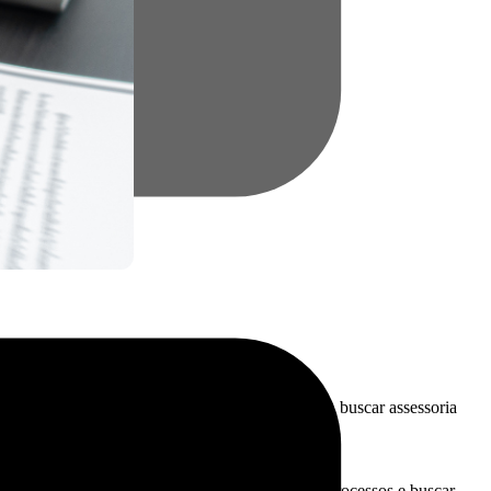
gulamentações. Ou seja, investir em tecnologia, buscar assessoria
e.
rar para lidar com novos impostos, ajustar seus processos e buscar