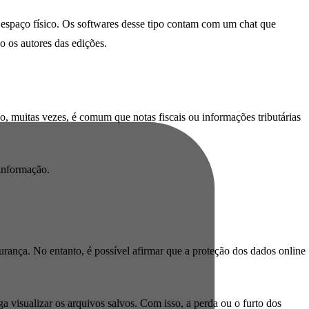
spaço físico. Os softwares desse tipo contam com um chat que
o os autores das edições.
, muitas vezes, é comum que notas fiscais ou informações tributárias
 informação.
nça. No entanto, é possível afirmar que a proteção dos dados online
a visualizar os arquivos salvos. Com isso, a perda ou o furto dos