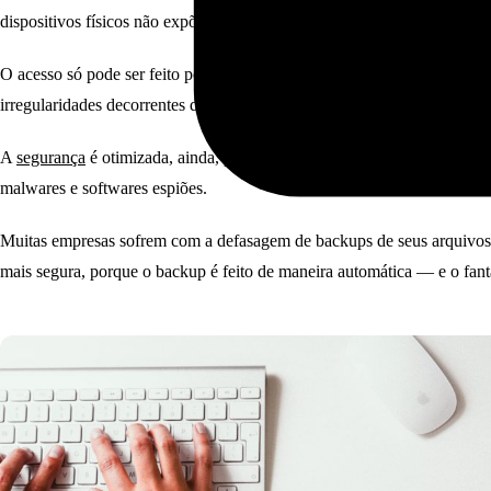
dispositivos físicos não expõem as informações da empresa.
O acesso só pode ser feito pelo usuário autenticado com senha correta.
irregularidades decorrentes do uso de informações confidenciais por pe
A
segurança
é otimizada, ainda, pela utilização de softwares de proteç
malwares e softwares espiões.
Muitas empresas sofrem com a defasagem de backups de seus arquivos d
mais segura, porque o backup é feito de maneira automática — e o fant