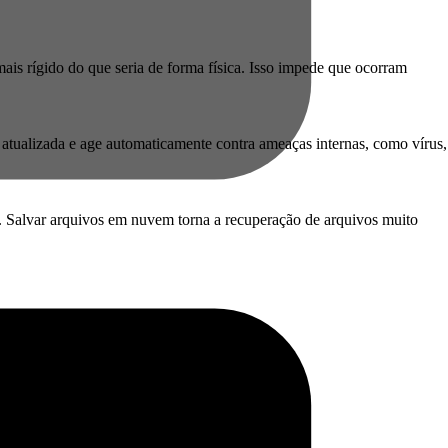
ais rígido do que seria de forma física. Isso impede que ocorram
 atualizada e age automaticamente contra ameaças internas, como vírus,
. Salvar arquivos em nuvem torna a recuperação de arquivos muito