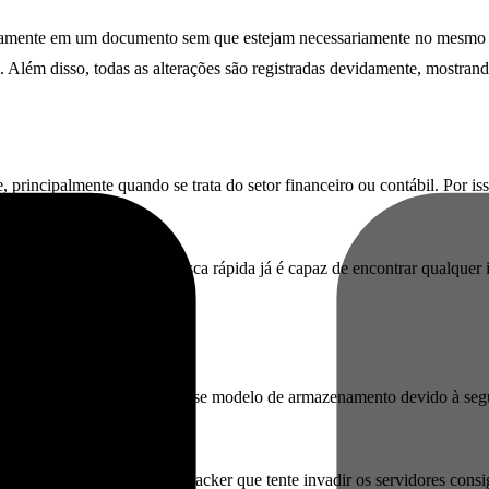
neamente em um documento sem que estejam necessariamente no mesmo e
. Além disso, todas as alterações são registradas devidamente, mostrand
ncipalmente quando se trata do setor financeiro ou contábil. Por isso
 grande.
s atividades, porque uma busca rápida já é capaz de encontrar qualquer
que têm receio de usar esse modelo de armazenamento devido à segura
ações, que impede que um hacker que tente invadir os servidores consig