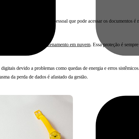
 Dessa forma, o controle de pessoal que pode acessar os documentos é m
ssoal não autorizado.
ão pelos sistemas de
armazenamento em nuvem
. Essa proteção é sempre
igitais devido a problemas como quedas de energia e erros sistêmicos
asma da perda de dados é afastado da gestão.