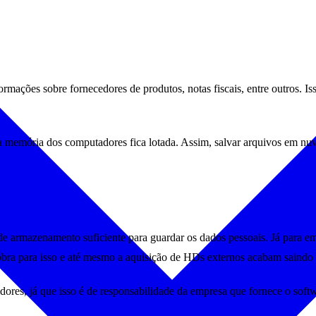
ações sobre fornecedores de produtos, notas fiscais, entre outros. Isso
a memória dos computadores fica lotada. Assim, salvar arquivos em nu
de armazenamento suficiente para guardar os dados pessoais. Já para e
 obra para isso e até mesmo a aquisição de HDs externos acabam saindo 
ores, já que isso é de responsabilidade da empresa que fornece o softw