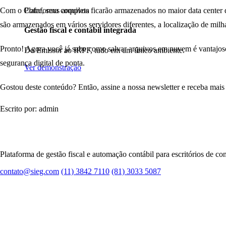
Com o Cofre, seus arquivos ficarão armazenados no maior data center
Plataforma completa
são armazenados em vários servidores diferentes, a localização de milha
Gestão fiscal e contábil integrada
Pronto! Agora você já sabe como salvar arquivos em nuvem é vantajoso 
Do Emissor ao IRPF, tudo em um único ambiente.
segurança digital de ponta.
Ver demonstração
Gostou deste conteúdo? Então, assine a nossa newsletter e receba mais
Escrito por: admin
Plataforma de gestão fiscal e automação contábil para escritórios de con
contato@sieg.com
(11) 3842 7110
(81) 3033 5087