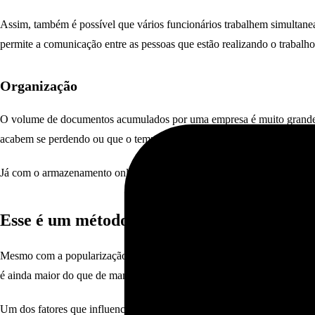
Assim, também é possível que vários funcionários trabalhem simulta
permite a comunicação entre as pessoas que estão realizando o trabalho
Organização
O volume de documentos acumulados por uma empresa é muito grande, pri
acabem se perdendo ou que o tempo para serem encontradas seja muito
Já com o armazenamento online, o
tempo
pode ser utilizado para outra
Esse é um método seguro de salvar dados?
Mesmo com a popularização da computação em nuvem, ainda há pessoas 
é ainda maior do que de maneira usual.
Um dos fatores que influenciam a segurança é a criptografia das inform