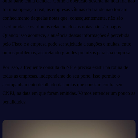
outra parte tenha ciência. Como a operação descrita na nota fria não
foi uma operação real, as empresas vítimas da fraude não tomam
conhecimento daquelas notas que, consequentemente, não são
escrituradas e os tributos relacionados às notas não são pagos.
Quando isso acontece, a ausência dessas informações é percebida
pelo Fisco e a empresa pode ser sujeitada a sanções e multas, entre
outros problemas, acarretando grandes prejuízos para sua empresa.
Por isso, a frequente consulta da NF-e precisa existir na rotina de
todas as empresas, independente do seu porte. Isso permite o
acompanhamento detalhado das notas que constam contra seu
CNPJ, na data em que foram emitidas. Vamos entender um pouco as
penalidades: