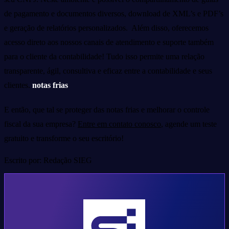
de pagamento e documentos diversos, download de XML’s e PDF’s
e geração de relatórios personalizados. Além disso, oferecemos
acesso direto aos nossos canais de atendimento e suporte também
para o cliente da contabilidade! Tudo isso permite uma relação
transparente, ágil, consultiva e eficaz entre a contabilidade e seus
clientes.
notas frias
E então, que tal se proteger das notas frias e melhorar o controle
fiscal da sua empresa?
Entre em contato conosco
, agende um teste
gratuito e transforme o seu escritório!
Escrito por: Redação SIEG