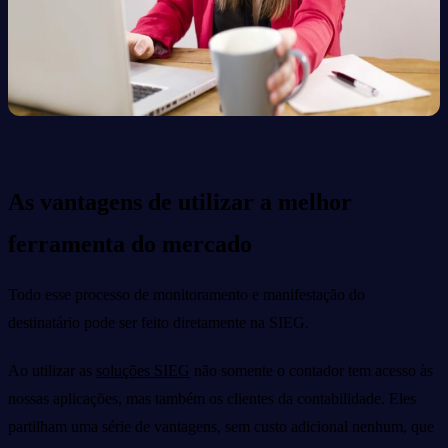
As vantagens de utilizar a melhor
ferramenta do mercado
Todo esse processo de monitoramento e manifestação do
destinatário pode ser feito diretamente na SIEG.
Ao utilizar as
soluções SIEG
não somente o contador tem acesso às
nossas aplicações, mas também os clientes da contabilidade. Eles
partilham uma série de vantagens, sem custo adicional nenhum, que