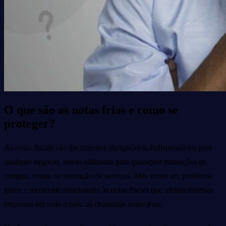
O que são as notas frias e como se
proteger?
As notas fiscais são documentos obrigatórios, indispensáveis para
qualquer negócio, sendo utilizadas para quaisquer transações de
compra, venda ou prestação de serviços. Mas existe um problema
grave e recorrente relacionado às notas fiscais que afetam diversas
empresas em todo o país: as chamadas
notas frias.