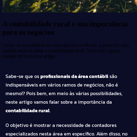
A contabilidade rural e sua importância
para os negócios
Ciente da importância do setor agrícola no Brasil, a gente fez uma
matéria incrível sobre a contabilidade rural. Vem com a gente
imergir em mais esse artigo.
Sabe-se que os
profissionais da área contábil
são
indispensáveis em vários ramos de negócios, não é
mesmo!? Pois bem, em meio às várias possibilidades,
neste artigo vamos falar sobre a importância da
contabilidade rural
.
O objetivo é mostrar a necessidade de contadores
especializados nesta área em específico. Além disso, no