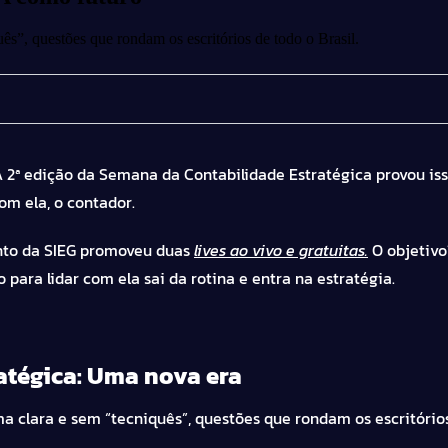
uês”, questões que rondam os escritórios de todo o Brasil.
A 2ª edição da
Semana da Contabilidade Estratégica
provou iss
com ela, o contador.
ento da SIEG promoveu duas
lives ao vivo e gratuitas.
O objetivo
 para lidar com ela sai da rotina e entra na estratégia.
atégica: Uma nova era
ma clara e sem “tecniquês”, questões que rondam os escritórios