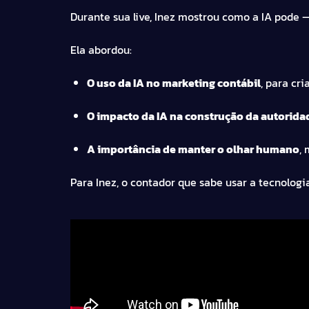
Durante sua live, Inez mostrou como a IA pode
Ela abordou:
O uso da IA no marketing contábil
, para cr
O impacto da IA na construção da autoridad
A importância de manter o olhar humano
,
Para Inez, o contador que sabe usar a tecnolog