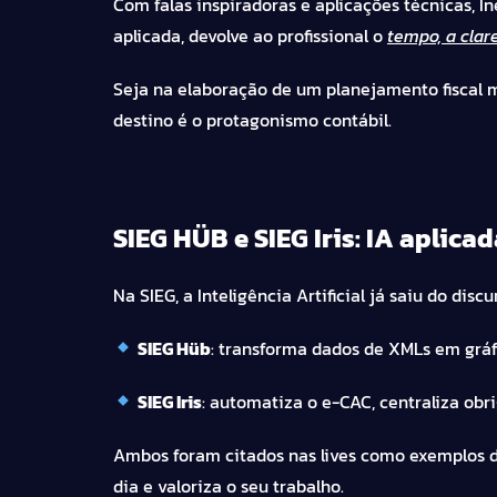
Com falas inspiradoras e aplicações técnicas, 
aplicada, devolve ao profissional o
tempo, a clar
Seja na elaboração de um planejamento fiscal m
destino é o protagonismo contábil.
SIEG HÜB e SIEG Iris: IA aplica
Na SIEG, a Inteligência Artificial já saiu do dis
SIEG Hüb
: transforma dados de XMLs em gráfi
SIEG Iris
: automatiza o e-CAC, centraliza obr
Ambos foram citados nas lives como exemplos d
dia e valoriza o seu trabalho.