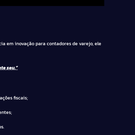
cia em inovação para contadores de varejo, ele
te seu.”
ções fiscais;
entes;
s.