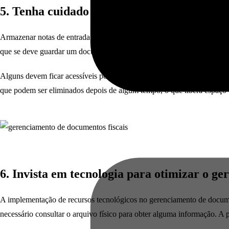
5. Tenha cuidado com a temporalidade
Armazenar notas de entrada e de saída é uma obrigação das empresas e,
que se deve guardar um documento e qual a sua destinação quando não 
Alguns devem ficar acessíveis por alguns anos e depois destinados ao 
que podem ser eliminados depois de algum tempo, o que libera espaço
6. Invista em tecnologia para otimizar o g
A implementação de recursos tecnológicos no gerenciamento de documento
necessário consultar o arquivo físico para obter alguma informação. A