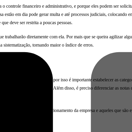
 controle financeiro e administrativo, e porque eles podem ser solicita
a estão em dia pode gerar multa e até processos judiciais, colocando e
que deve ser restrita a poucas pessoas.
trabalharão diretamente com ela. Por mais que se queira agilizar algun
da sistematização, tornando maior o índice de erros.
 esse tipo de gerenciamento, por isso é importante estabelecer as catego
a específica mais simples. Além disso, é preciso diferenciar as notas 
recursos utilizados para o funcionamento da empresa e aqueles que são 