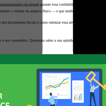
armazenamento em nuvem
garante essa confiabilidade. Assim, vale a 
ra diminuir o volume do arquivo físico — e que também faça o armazena
 dos documentos fiscais e como otimizar essa atividade. Tenha em ment
o seu comentário. Queremos saber a sua opinião sobre esse assunto!