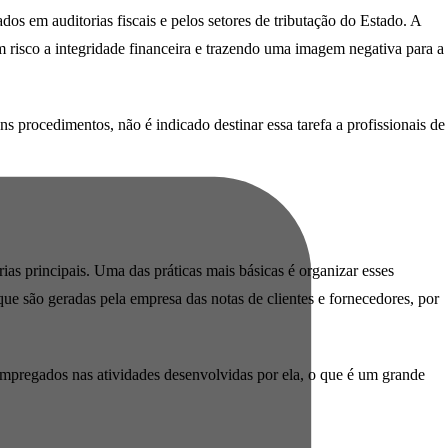
dos em auditorias fiscais e pelos setores de tributação do Estado. A
m risco a integridade financeira e trazendo uma imagem negativa para a
s procedimentos, não é indicado destinar essa tarefa a profissionais de
rias principais. Uma das práticas mais básicas é organizar esses
que são geradas pela empresa das notas de clientes e fornecedores, por
empregados nas atividades desenvolvidas por ela, o que é um grande