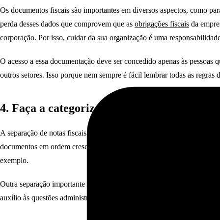
Os documentos fiscais são importantes em diversos aspectos, como para o
perda desses dados que comprovem que as
obrigações fiscais
da empres
corporação. Por isso, cuidar da sua organização é uma responsabilidade 
O acesso a essa documentação deve ser concedido apenas às pessoas que 
outros setores. Isso porque nem sempre é fácil lembrar todas as regras 
4. Faça a categorização dos documentos
A separação de notas fiscais eletrônicas é um passo imprescindível para
documentos em ordem crescente de data, o que torna a busca por uma not
exemplo.
Outra separação importante é a dos documentos fiscais referentes aos 
auxílio às questões administrativas.