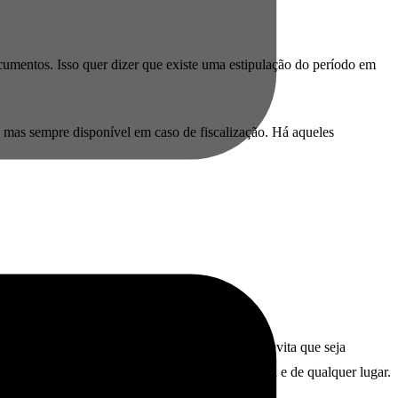
cumentos. Isso quer dizer que existe uma estipulação do período em
 mas sempre disponível em caso de fiscalização. Há aqueles
talização dos papéis é o primeiro passo, porque evita que seja
l acessá-los de todos os computadores da empresa e de qualquer lugar.