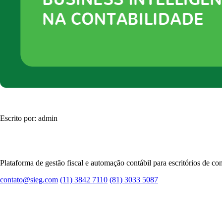
Plataforma completa
Gestão fiscal e contábil integrada
Do Emissor ao IRPF, tudo em um único ambiente.
Ver demonstração
Escrito por: admin
Plataforma de gestão fiscal e automação contábil para escritórios de con
contato@sieg.com
(11) 3842 7110
(81) 3033 5087