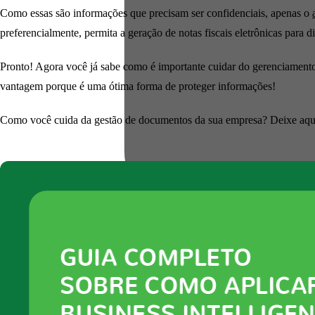
Como essas são informações que precisam ser confidenciais, apenas o
preferencialmente, permita a geração de notas fiscais eletrônicas pa
Pronto! Agora você já sabe como é importante cuidar do gerenciamento
vantagem porque é uma ótima forma de proteger informações!
Como você cuida da gestão de documentos da sua empresa? Deixe aqui 