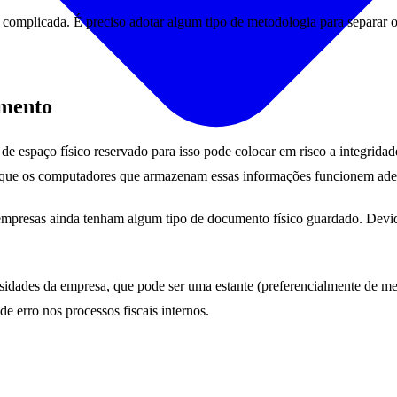
is complicada. É preciso adotar algum tipo de metodologia para separar
amento
 espaço físico reservado para isso pode colocar em risco a integridad
para que os computadores que armazenam essas informações funcionem a
mpresas ainda tenham algum tipo de documento físico guardado. Devido
dades da empresa, que pode ser uma estante (preferencialmente de meta
e erro nos processos fiscais internos.