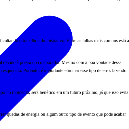
cultando o trabalho administrativo. Entre as falhas mais comuns está a
al devido à pressa do colaborador. Mesmo com a boa vontade dessa
 esquecido. Portanto, é importante eliminar esse tipo de erro, fazendo
o no momento, será benéfico em um futuro próximo, já que isso evita
rrer quedas de energia ou algum outro tipo de evento que pode acabar