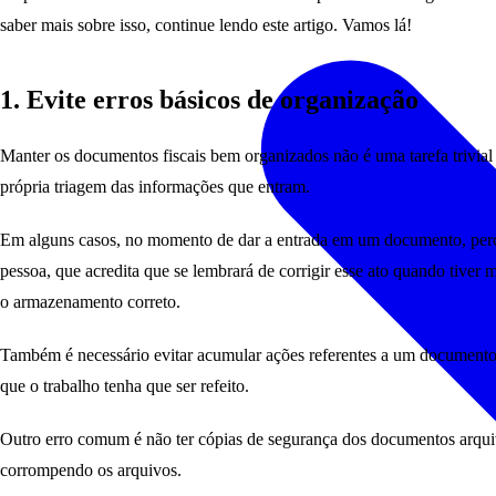
saber mais sobre isso, continue lendo este artigo. Vamos lá!
1. Evite erros básicos de organização
Manter os documentos fiscais bem organizados não é uma tarefa trivial 
própria triagem das informações que entram.
Em alguns casos, no momento de dar a entrada em um documento, perce
pessoa, que acredita que se lembrará de corrigir esse ato quando tiver
o armazenamento correto.
Também é necessário evitar acumular ações referentes a um documento
que o trabalho tenha que ser refeito.
Outro erro comum é não ter cópias de segurança dos documentos arquiv
corrompendo os arquivos.
gerenciamento de documentos fiscais eficien