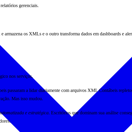
latórios gerenciais.
e armazena os XMLs e o outro transforma dados em dashboards e alerta
égico nos serviços.
ábeis passaram a lidar diariamente com arquivos XML Contábeis repletos 
vação. Mas isso mudou.
 automatizada e estratégica
. Escritórios que dominam sua análise consegu
dores.