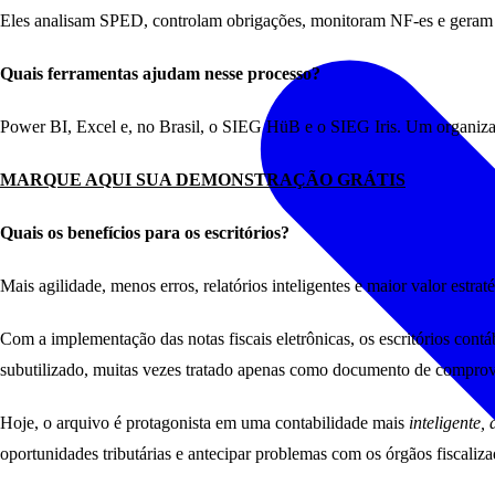
Eles analisam SPED, controlam obrigações, monitoram NF-es e geram re
Quais ferramentas ajudam nesse processo?
Power BI, Excel e, no Brasil, o SIEG HüB e o SIEG Iris. Um organiza 
MARQUE AQUI SUA DEMONSTRAÇÃO GRÁTIS
Quais os benefícios para os escritórios?
Mais agilidade, menos erros, relatórios inteligentes e maior valor estrat
Com a implementação das notas fiscais eletrônicas, os escritórios cont
subutilizado, muitas vezes tratado apenas como documento de compro
Hoje, o arquivo é protagonista em uma contabilidade mais
inteligente,
oportunidades tributárias e antecipar problemas com os órgãos fiscaliza