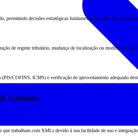
íodo, permitindo decisões estratégicas fundamentadas sobre mix de produ
ção de regime tributário, mudança de localização ou modificação de est
ios (PIS/COFINS, ICMS) e verificação de aproveitamento adequado deste
ML Contábeis
eis que trabalham com XMLs devido à sua facilidade de uso e integraçã