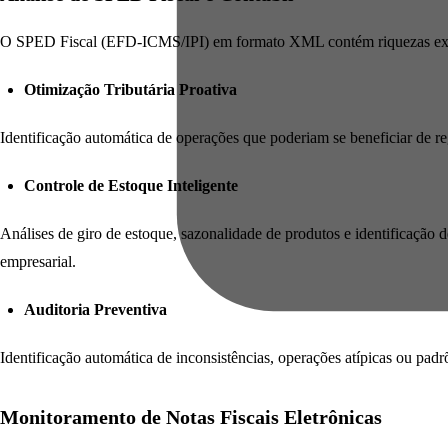
O SPED Fiscal (EFD-ICMS/IPI) em formato XML contém riquezas extrao
Otimização Tributária Proativa
Identificação automática de operações que poderiam se beneficiar de reg
Controle de Estoque Inteligente
Análises de giro de estoque, sazonalidade de produtos e identificação 
empresarial.
Auditoria Preventiva
Identificação automática de inconsistências, operações atípicas ou padr
Monitoramento de Notas Fiscais Eletrônicas