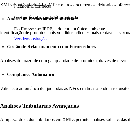
XMLs Contábeis de NFe, CTe e outros documentos eletrônicos oferecem 
Plataforma completa
Gestão fiscal e contábil integrada
Análise de Performance Comercial
Do Emissor ao IRPF, tudo em um único ambiente.
Identificação de produtos mais vendidos, clientes mais rentáveis, sazon
Ver demonstração
Gestão de Relacionamento com Fornecedores
Análises de prazo de entrega, qualidade de produtos (através de devol
Compliance Automático
Validação automática de que todas as NFes emitidas atendem requisitos
Análises Tributárias Avançadas
A riqueza de dados tributários em XMLs permite análises sofisticadas de 