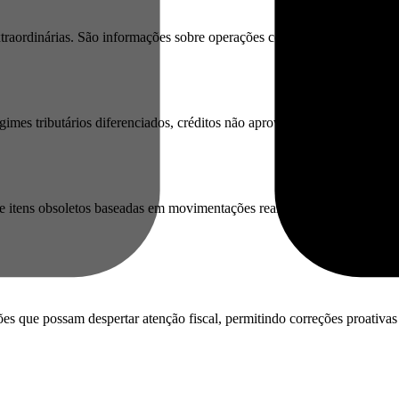
rdinárias. São informações sobre operações comerciais, movimentação
imes tributários diferenciados, créditos não aproveitados ou oportunida
de itens obsoletos baseadas em movimentações reais registradas no SPED
ões que possam despertar atenção fiscal, permitindo correções proativas 