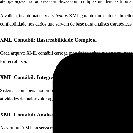
até operações triangulares complexas com múltiplas incidências tributár
A validação automática via
schemas
XML garante que dados submetidos a
confiabilidade nos dados que servem de base para análises estratégicas.
XML Contábil:
Rastreabilidade Completa
Cada arquivo XML contábil carrega metadados sobre sua origem, process
forma robusta.
XML Contábil:
Integração Automática
Sistemas contábeis modernos consomem XMLs automaticamente, eliminan
atividades de maior valor agregado.
XML Contábil:
Análises Multidimensionais
A estrutura XML preserva relacionamentos entre
operações, produtos, c