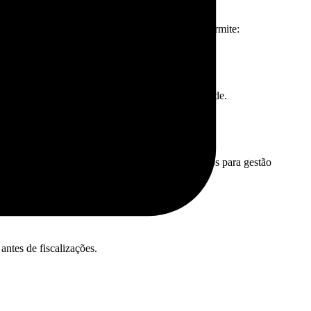
 de estoque e apuração de impostos. Isso te permite:
des de planejamento tributário dentro da legalidade.
. Assim, é possível proporcionar insights precisos para gestão
antes de fiscalizações.