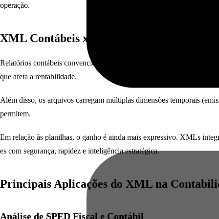
operação.
XML Contábeis x Relatórios Tradicionais
Relatórios contábeis convencionais são estáticos e limitam a análise 
que afeta a rentabilidade.
Além disso, os arquivos carregam múltiplas dimensões temporais (emis
permitem.
Em relação às planilhas, o ganho é ainda mais expressivo. XMLs integ
es com segurança, rapidez e inteligência estratégica.
Principais Aplicações do XML na Contabil
Análise de SPED Fiscal e Contábil