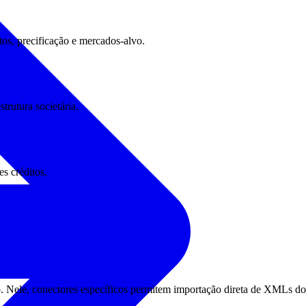
tos, precificação e mercados-alvo.
rutura societária.
s créditos.
o. Nele, conectores específicos permitem importação direta de XMLs do