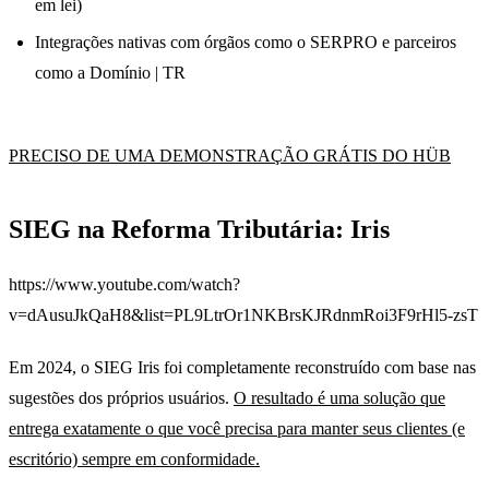
em lei)
Integrações nativas com órgãos como o SERPRO e parceiros
como a Domínio | TR
PRECISO DE UMA DEMONSTRAÇÃO GRÁTIS DO HÜB
SIEG na Reforma Tributária: Iris
https://www.youtube.com/watch?
v=dAusuJkQaH8&list=PL9LtrOr1NKBrsKJRdnmRoi3F9rHl5-zsT
Em 2024, o SIEG Iris foi completamente reconstruído com base nas
sugestões dos próprios usuários.
O resultado é uma solução que
entrega exatamente o que você precisa para manter seus clientes (e
escritório) sempre em conformidade.