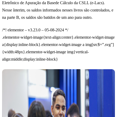
Eletrônico de Apuração da Basede Cálculo da CSLL (e-Lacs).
Nesse ínterim, os saldos informados nesses livros são controlados, e
na parte B, os saldos são batidos de um ano para outro.
/*! elementor – v3.23.0 – 05-08-2024 */
.elementor-widget-image{text-align:center}.elementor-widget-image
a{display:inline-block}.elementor-widget-image a img[src$=”.svg”]
{width:48px}.elementor-widget-image img{vertical-
align:middle;display:inline-block}