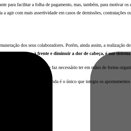
nte para facilitar a folha de pagamento, mas, também, para motivar os
uda a agir com mais assertividade em casos de demissões, contratações
muneração dos seus colaboradores. Porém, ainda assim, a realização dess
ara dar um passo à frente e diminuir a dor de cabeça, é um siste
 documento obrigatório, se faz necessário ter em mãos de forma organiz
a necessidade de digitação e ainda é o único que integra os apontamento
tuito
e veja na prática!
tabilidade.