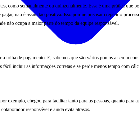
es, como semanalmente ou quinzenalmente. Essa é uma prática que pod
 pagar, não é assim tão positiva. Isso porque precisam repetir o process
ade não ocupa a maior parte do tempo da equipe responsável.
 a folha de pagamento. E, sabemos que são vários pontos a serem conside
ais fácil incluir as informações corretas e se perde menos tempo com cá
 por exemplo, chegou para facilitar tanto para as pessoas, quanto para 
o colaborador responsável e ainda evita atrasos.