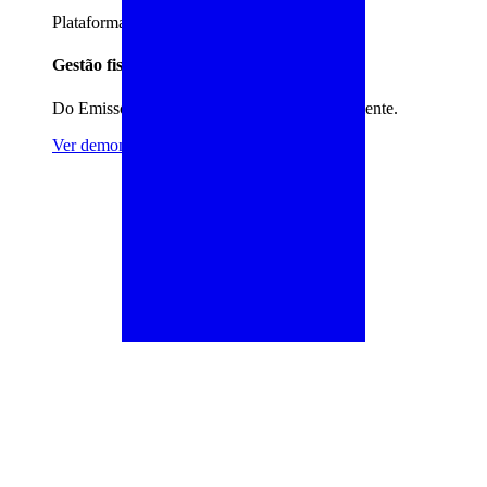
Plataforma completa
Gestão fiscal e contábil integrada
Do Emissor ao IRPF, tudo em um único ambiente.
Ver demonstração