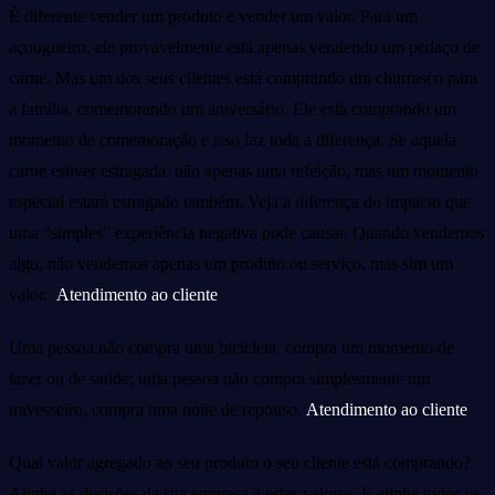
É diferente vender um produto e vender um valor. Para um
açougueiro, ele provavelmente está apenas vendendo um pedaço de
carne. Mas um dos seus clientes está comprando um churrasco para
a família, comemorando um aniversário. Ele está comprando um
momento de comemoração e isso faz toda a diferença. Se aquela
carne estiver estragada, não apenas uma refeição, mas um momento
especial estará estragado também. Veja a diferença do impacto que
uma “simples” experiência negativa pode causar. Quando vendemos
algo, não vendemos apenas um produto ou serviço, mas sim um
valor.
Atendimento ao cliente
Uma pessoa não compra uma bicicleta, compra um momento de
lazer ou de saúde; uma pessoa não compra simplesmente um
travesseiro, compra uma noite de repouso.
Atendimento ao cliente
Qual valor agregado ao seu produto o seu cliente está comprando?
Alinhe as decisões da sua empresa a estes valores. E alinhe todos os