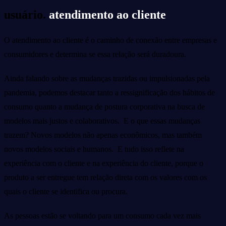
usuário.
atendimento ao cliente
O atendimento ao cliente é o caminho de conexão entre empresas e
consumidores e determina se essa relação será duradoura.
Ainda falando sobre as mudanças trazidas ou impulsionadas pela
pandemia, podemos destacar tanto a ressignificação dos hábitos de
consumo quanto a mudança de postura corporativa na busca de
modelos mais justos e colaborativos. E o que essas mudanças
trazem? Novos modelos não apenas econômicos, mas também
novos modelos sociais e humanos. E tudo isso reflete na
experiência com o cliente e na experiência do cliente, porque o
produto a ser entregue tem relação direta com os valores com os
quais o cliente se identifica ou procura.
As pessoas estão se voltando para um consumo cada vez mais