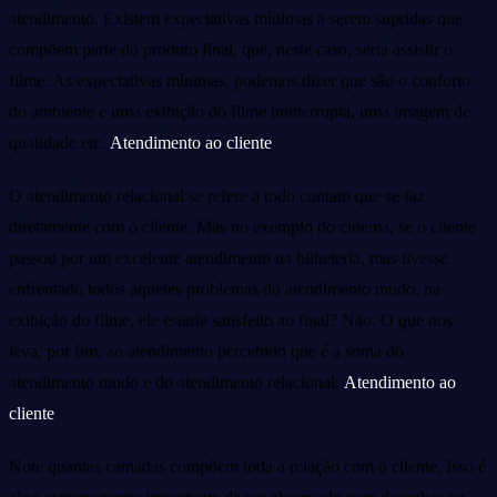
atendimento. Existem expectativas mínimas a serem supridas que
compõem parte do produto final, que, neste caso, seria assistir o
filme. As expectativas mínimas, podemos dizer que são o conforto
do ambiente e uma exibição do filme ininterrupta, uma imagem de
qualidade etc.
Atendimento ao cliente
O atendimento relacional se refere a todo contato que se faz
diretamente com o cliente. Mas no exemplo do cinema, se o cliente
passou por um excelente atendimento na bilheteria, mas tivesse
enfrentado todos aqueles problemas do atendimento mudo, na
exibição do filme, ele estaria satisfeito ao final? Não. O que nos
leva, por fim, ao atendimento percebido que é a soma do
atendimento mudo e do atendimento relacional.
Atendimento ao
cliente
Note quantas camadas compõem toda a relação com o cliente. Isso é