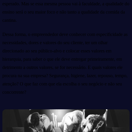
esperado. Mas se essa mesma pessoa vai à faculdade, a qualidade do
ensino será o seu maior foco e não tanto a qualidade da comida da
cantina.
Dessa forma, o empreendedor deve conhecer com especificidade as
necessidades, dores e valores do seu cliente, ter um olhar
direcionado ao seu público-alvo e colocar esses valores em
hierarquia, para saber o que ele deve entregar primeiramente, em
detrimento a outros valores, se for necessário. E quais valores ele
procura na sua empresa? Segurança, higiene, lazer, repouso, tempo,
atenção? O que faz com que ela escolha o seu negócio e não seu
concorrente?