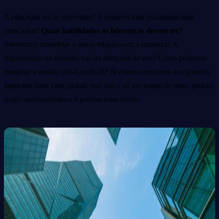
A educação vai se reinventar? É possível uma tecnologia mais
emocional?
Quais habilidades as lideranças devem ter
?
Saberemos remodelar a nossa relação com a natureza? A
digitalização no trabalho vai ser abraçada de vez? Como podemos
imaginar o mundo pós-Covid-19? Já estamos em meio aos grandes
impactos desta crise global, mas não é só um tempo de crise: podem
surgir oportunidades e é preciso estar atento.