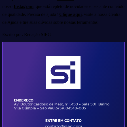
nosso
Instagram
, que está repleto de novidades e bastante conteúdo
de qualidade. Precisa de ajuda?
Clique aqui
, visite a nossa Central
de Ajuda e tire suas dúvidas sobre nossas ferramentas.
Escrito por: Redação SIEG
ENDEREÇO
Av. Doutor Cardoso de Melo, nº 1.450 - Sala 501 Bairro
Vila Olimpia – São Paulo/SP, 04548-005
ENTRE EM CONTATO
contato@sieg.com