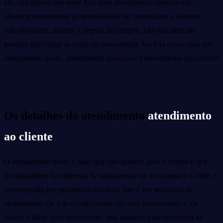
ele, não apenas um setor. Um bom atendimento consiste em
observar atentamente as necessidades do seu usuário e oferecer
soluções antes, durante e depois da compra. Mas vai além do
produto que chega às mãos do consumidor. Você já ouviu falar em
atendimento mudo, atendimento relacional e atendimento percebido?
Os detalhes do atendimento
atendimento
ao cliente
O atendimento mudo é tudo que não aparece para o cliente e fica
nos bastidores da empresa. Se uma pessoa vai ao cinema e o filme é
interrompido por problemas técnicos, isso é um problema de
atendimento. Se o ar-condicionado não está funcionando e ele
assiste o filme com desconforto, isso também é um problema de