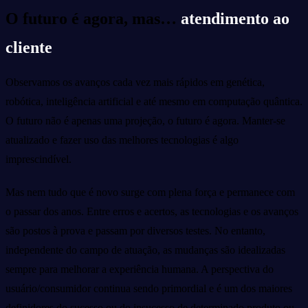
O futuro é agora, mas…
atendimento ao
cliente
Observamos os avanços cada vez mais rápidos em genética,
robótica, inteligência artificial e até mesmo em computação quântica.
O futuro não é apenas uma projeção, o futuro é agora. Manter-se
atualizado e fazer uso das melhores tecnologias é algo
imprescindível.
Mas nem tudo que é novo surge com plena força e permanece com
o passar dos anos. Entre erros e acertos, as tecnologias e os avanços
são postos à prova e passam por diversos testes. No entanto,
independente do campo de atuação, as mudanças são idealizadas
sempre para melhorar a experiência humana. A perspectiva do
usuário/consumidor continua sendo primordial e é um dos maiores
definidores do sucesso ou do insucesso de determinado produto ou