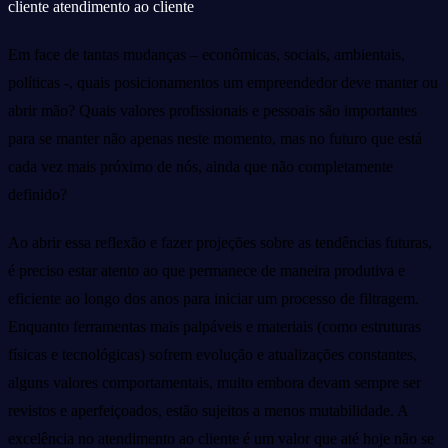
cliente
atendimento ao cliente
Em face de tantas mudanças – econômicas, sociais, ambientais,
políticas -, quais posicionamentos um empreendedor deve manter ou
abrir mão? Quais valores profissionais e pessoais são importantes
para se manter não apenas neste momento, mas no futuro que está
cada vez mais próximo de nós, ainda que não completamente
definido?
Ao abrir essa reflexão e fazer projeções sobre as tendências futuras,
é preciso estar atento ao que permanece de maneira produtiva e
eficiente ao longo dos anos para iniciar um processo de filtragem.
Enquanto ferramentas mais palpáveis e materiais (como estruturas
físicas e tecnológicas) sofrem evolução e atualizações constantes,
alguns valores comportamentais, muito embora devam sempre ser
revistos e aperfeiçoados, estão sujeitos a menos mutabilidade. A
excelência no atendimento ao cliente é um valor que até hoje não se