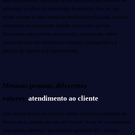
algo extremamente importante de ser observado para desenhar ou
redesenhar a cultura de atendimento da empresa, uma vez que
muitas pessoas se atêm apenas ao atendimento relacional, focando
estritamente no treinamento daquele funcionário que lida
diretamente com o cliente, mas se toda a empresa não estiver
estruturada para um atendimento completo, a prospecção e a
retenção de clientes será comprometida.
Mesmas pessoas, diferentes
valores
atendimento ao cliente
Uma mesma pessoa vai procurar valores diferentes a depender do
serviço ou do produto que ele vai comprar. Se ela vai ao restaurante,
uma comida saborosa e um ambiente agradável são o mínimo