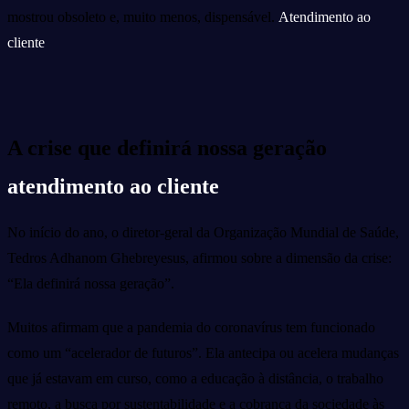
mostrou obsoleto e, muito menos, dispensável.
Atendimento ao
cliente
A crise que definirá nossa geração
atendimento ao cliente
No início do ano, o diretor-geral da Organização Mundial de Saúde,
Tedros Adhanom Ghebreyesus, afirmou sobre a dimensão da crise:
“Ela definirá nossa geração”.
Muitos afirmam que a pandemia do coronavírus tem funcionado
como um “acelerador de futuros”. Ela antecipa ou acelera mudanças
que já estavam em curso, como a educação à distância, o trabalho
remoto, a busca por sustentabilidade e a cobrança da sociedade às