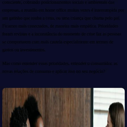
consciente, cobrando posicionamentos sociais e ambientais das
empresas, a reunião em home office muitas vezes é interrompida por
um gatinho que rouba a cena, ou uma criança que chama pelo pai.
Ficamos mais conectados, de maneira mais empática. Prioridades
foram revistas e a inconstância do momento de crise faz as pessoas
se comportarem com mais cautela especialmente em termos de
gastos ou investimentos.
Mas como entender essas prioridades, entender o consumidor, as
novas relações de consumo e aplicar isso no seu negócio?