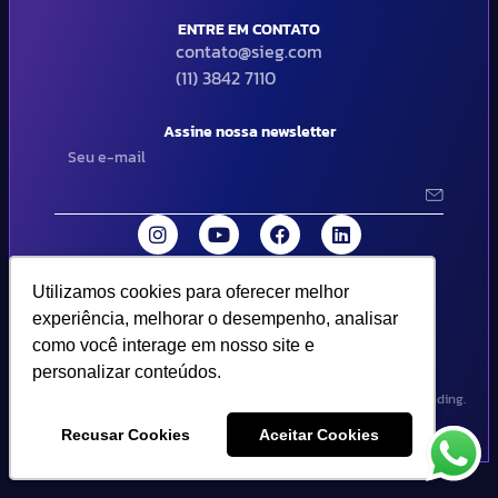
ENTRE EM CONTATO
contato@sieg.com
(11) 3842 7110
Assine nossa newsletter
Utilizamos cookies para oferecer melhor
Utilizamos cookies para oferecer melhor
© 2024 SIEG Soluções Fiscais Estratégicas. Todos os direitos
experiência, melhorar o desempenho, analisar
experiência, melhorar o desempenho, analisar
reservados | Termos de uso e política de privacidade..
como você interage em nosso site e
como você interage em nosso site e
personalizar conteúdos.
personalizar conteúdos.
Design por Empória Branding.
Recusar Cookies
Recusar Cookies
Aceitar Cookies
Aceitar Cookies