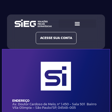
Conheça a SIEG
Nossas Soluções
ACESSE SUA CONTA
ENDEREÇO
Av. Doutor Cardoso de Melo, nº 1.450 - Sala 501 Bairro
Vila Olimpia – São Paulo/SP, 04548-005