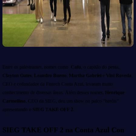
Entre os palestrantes, nomes como
Cafu
, o capitão do penta,
Clayton Oates
,
Leandro Bueno
,
Martha Gabriel
e
Vini Roveda
,
CEO e cofundador da Fintech Conta Azul, levaram muito
conhecimento de diversas áreas.
Além desses nomes,
Henrique
Carmellino
, CEO da SIEG, deu um show no palco “heróis”
apresentando o
SIEG TAKE OFF 2
.
SIEG TAKE OFF 2 na Conta Azul Con