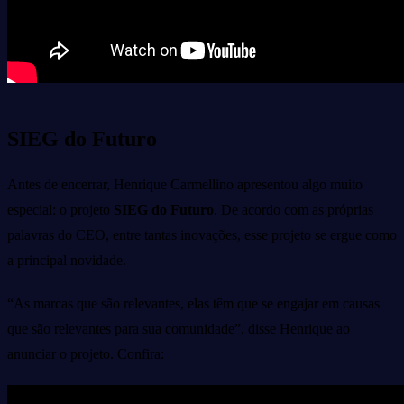
SIEG do Futuro
Antes de encerrar, Henrique Carmellino apresentou algo muito
especial: o projeto
SIEG do Futuro
. De acordo com as próprias
palavras do CEO, entre tantas inovações, esse projeto se ergue como
a principal novidade.
“As marcas que são relevantes, elas têm que se engajar em causas
que são relevantes para sua comunidade”, disse Henrique ao
anunciar o projeto. Confira: