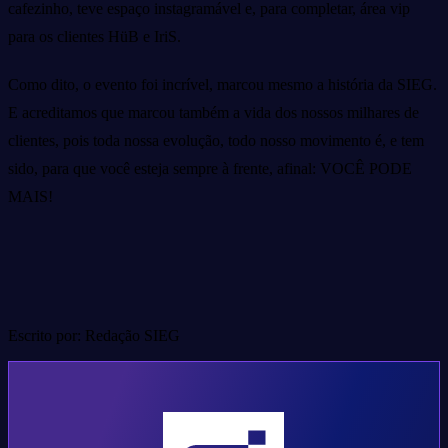
cafezinho, teve espaço instagramável e, para completar, área vip
para os clientes HüB e IriS.
Como dito, o evento foi incrível, marcou mesmo a história da SIEG.
E acreditamos que marcou também a vida dos nossos milhares de
clientes, pois toda nossa evolução, todo nosso movimento é, e tem
sido, para que você esteja sempre à frente, afinal: VOCÊ PODE
MAIS!
Escrito por: Redação SIEG