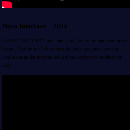
Nova interface – 2024
O SIEG TAKE OFF 2, na Conta Azul Con, foi um marco em nossa
história. E como se não bastasse tudo que entregamos no evento,
confira um spoiler de como será a nova interface dos produtos em
2024.