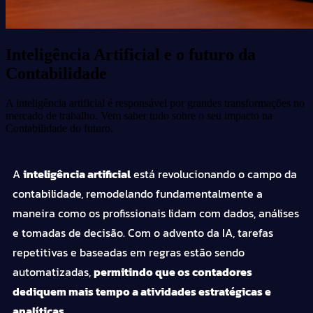
Inteligência Artificial e o futuro da
Contabilidade
A inteligência artificial é responsável por grandes transformações no
mercado de trabalho. Vem saber tudo sobre o seu impacto na
Contabilidade do futuro.
A
inteligência artificial
está revolucionando o campo da
contabilidade, remodelando fundamentalmente a
maneira como os profissionais lidam com dados, análises
e tomadas de decisão. Com o advento da IA, tarefas
repetitivas e baseadas em regras estão sendo
automatizadas,
permitindo que os contadores
dediquem mais tempo a atividades estratégicas e
analíticas
.