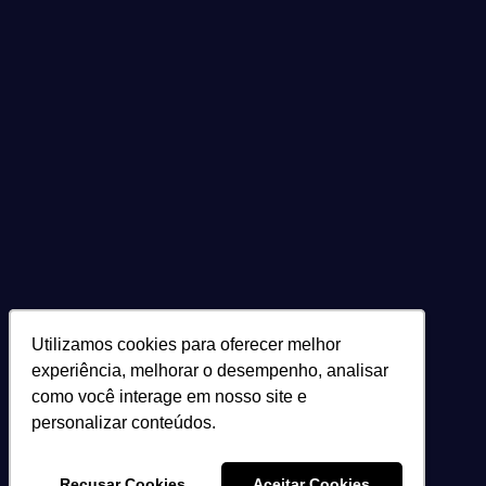
Utilizamos cookies para oferecer melhor
Utilizamos cookies para oferecer melhor
experiência, melhorar o desempenho, analisar
experiência, melhorar o desempenho, analisar
como você interage em nosso site e
como você interage em nosso site e
personalizar conteúdos.
personalizar conteúdos.
Recusar Cookies
Recusar Cookies
Aceitar Cookies
Aceitar Cookies