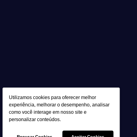
Utilizamos cookies para oferecer melhor
Utilizamos cookies para oferecer melhor
experiência, melhorar o desempenho, analisar
experiência, melhorar o desempenho, analisar
como você interage em nosso site e
como você interage em nosso site e
personalizar conteúdos.
personalizar conteúdos.
Recusar Cookies
Recusar Cookies
Aceitar Cookies
Aceitar Cookies