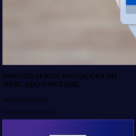
[INFOGRÁFICO] INOVAÇÕES NO
MERCADO CONTÁBIL
Clique aqui para baixar!
Escrito por: Redação SIEG