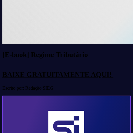
[E-book] Regime Tributário
BAIXE GRATUITAMENTE AQUI!
Escrito por: Redação SIEG