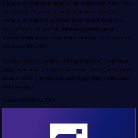
É impossível trabalhar atualmente e não utilizar a tecnologia. Seja
com
softwares
de gerenciamento
de documentos fiscais
,
por
exemplo, ou como divulgação para atingir seu público-alvo. A
questão é que ela chegou para
otimizar processos, gerar
produtividade, oferecer mais tempo e eficácia.
Então, não deixe
essa dica de lado, viu?
Quer fazer 2022 ser moderno e disruptivo também?
Conte com a
SIEG
! Seremos sua principal aliada no setor fiscal e, juntos, vamos
inovar e crescer.
Converse com nossos especialistas
e saiba como
podemos ajudar!
Escrito por: Redação SIEG