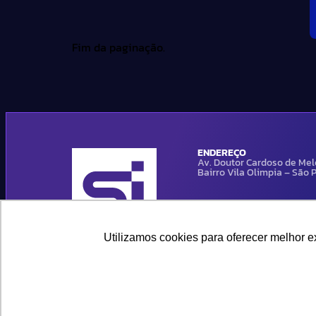
Fim da paginação.
ENDEREÇO
Av. Doutor Cardoso de Melo
Bairro Vila Olimpia – São
Utilizamos cookies para oferecer melhor 
Utilizamos cookies para oferecer melhor 
© 2024 SIEG Soluções Fiscais Estratégicas. Todos os direitos res
privacidade..