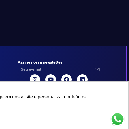
Assine nossa newsletter
e em nosso site e personalizar conteúdos.
e em nosso site e personalizar conteúdos.
Design por Empória Branding.