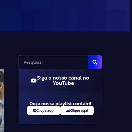
Siga o nosso canal no
YouTube
Ouça nossa playlist contábil
Clique aqui
Clique aqui