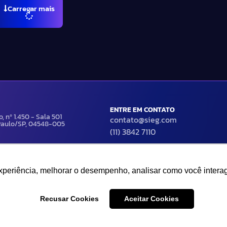
Carregar mais
ENTRE EM CONTATO
, nº 1.450 - Sala 501
contato@sieg.com
 Paulo/SP, 04548-005
(11) 3842 7110
experiência, melhorar o desempenho, analisar como você interag
experiência, melhorar o desempenho, analisar como você interag
ervados | Termos de uso e política de
Recusar Cookies
Recusar Cookies
Aceitar Cookies
Aceitar Cookies