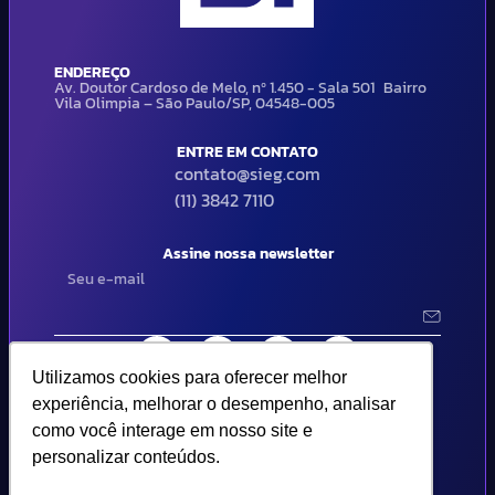
ENDEREÇO
Av. Doutor Cardoso de Melo, nº 1.450 - Sala 501 Bairro
Vila Olimpia – São Paulo/SP, 04548-005
ENTRE EM CONTATO
contato@sieg.com
(11) 3842 7110
Assine nossa newsletter
Utilizamos cookies para oferecer melhor
Utilizamos cookies para oferecer melhor
experiência, melhorar o desempenho, analisar
experiência, melhorar o desempenho, analisar
como você interage em nosso site e
como você interage em nosso site e
© 2024 SIEG Soluções Fiscais Estratégicas. Todos os direitos
reservados | Termos de uso e política de privacidade..
personalizar conteúdos.
personalizar conteúdos.